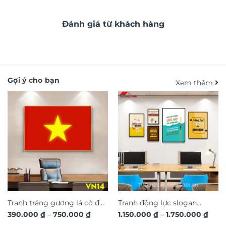
Đánh giá từ khách hàng
Gợi ý cho bạn
Xem thêm
Tranh tráng gương lá cờ đỏ
Tranh động lực slogan
Khoảng
Kho
390.000
₫
–
750.000
₫
1.150.000
₫
–
1.750.000
₫
sao vàng Việt Nam VN14
truyền cảm hứng trang trí
giá:
giá: