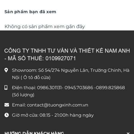
từ
văn phòng DL248
từ
390.000 ₫
1.150
đến
đến
Sản phẩm bạn đã xem
750.000 ₫
1.750
Không có sản phẩm xem gần đây
Showroom: Số 54/274 Nguyễn Lân, Trường Chinh, Hà
Nội ( Ô tô đỗ cửa)
Điện thoại:
0986.301131
-
0945.703686
-0899.825868
(Số lượng)
Email:
contact@tuongxinh.com.vn
Giờ mở cửa: 08:15 - 21:00h hàng ngày
HƯỚNG DẪN KHÁCH HÀNG