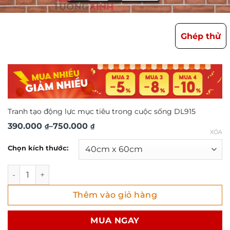
Ghép thử
Tranh tạo động lực mục tiêu trong cuộc sống DL915
Khoảng
390.000
–
750.000
₫
₫
XÓA
giá:
Chọn kích thước:
từ
390.000 ₫
Tranh tạo động lực mục tiêu trong cuộc sống DL915 số lượ
đến
Thêm vào giỏ hàng
750.000 ₫
MUA NGAY