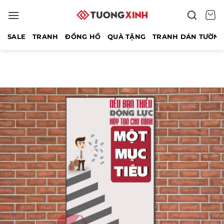
Bỏ
qua
nội
SALE
TRANH
ĐỒNG HỒ
QUÀ TẶNG
TRANH DÁN TƯỜN
dung