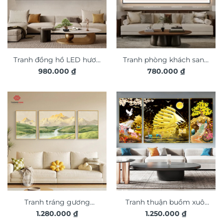
Tranh đồng hồ LED hươu
Tranh phòng khách sang
980.000
₫
780.000
₫
phong cảnh 3D nghệ
trọng đèn LED đính đá
thuật DG353
pha lê cao cấp LD934
Tranh tráng gương
Tranh thuận buồm xuôi
1.280.000
₫
1.250.000
₫
phong cảnh nghệ thuật
gió trang trí phòng