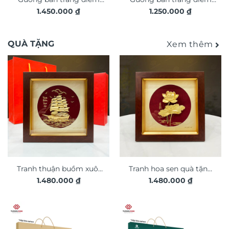
1.450.000
₫
1.250.000
₫
Led GC125
Led GC122
QUÀ TẶNG
Xem thêm
Tranh thuận buồm xuôi
Tranh hoa sen quà tặng
1.480.000
₫
1.480.000
₫
gió quà tặng sang trọng
cao cấp TDV20
TDV17