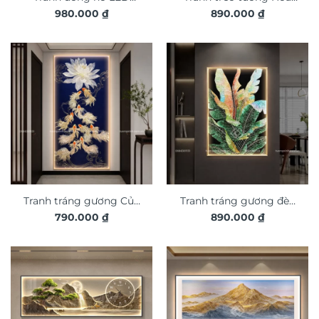
980.000
₫
890.000
₫
phong cảnh 3D nghệ
nghệ thuật tráng gương
thuật DG365
đèn LED đính đá cao cấp
LD991
Tranh tráng gương Củu
Tranh tráng gương đèn
790.000
₫
890.000
₫
Ngư Quần Hội đèn LED
LED đính đá cao cấp lá
đính đá pha lê cao cấp
cây nghệ thuật LD905
LD935