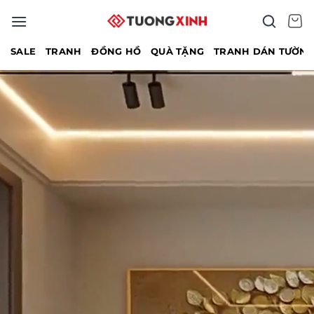
Bỏ
qua
nội
SALE
TRANH
ĐỒNG HỒ
QUÀ TẶNG
TRANH DÁN TƯỜN
dung