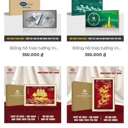
Đồng hồ treo tường in
Đồng hồ treo tường in
350.000
₫
350.000
₫
logo thiết kế theo yêu
logo thiết kế theo yêu
cầu, quà tặng doanh
cầu, quà tặng tân gia, sự
nghiệp mang dấu ấn
kiện mang dấu ấn riêng
riêng DGL26
DGL31