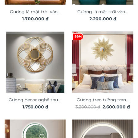
Gương lá mặt trời vàng
Gương lá mặt trời vàng
1.700.000
₫
2.200.000
₫
decor trang trí treo
decor trang trí treo
tường TX792
tường TX820
-19%
Gương decor nghệ thuật
Gương treo tường trang
Giá
Giá
1.750.000
₫
3.200.000
₫
2.600.000
₫
trang trí nội thất TX815
trí nội thất TX704
gốc
hiệ
là:
tại
3.200.000 ₫.
là:
2.6