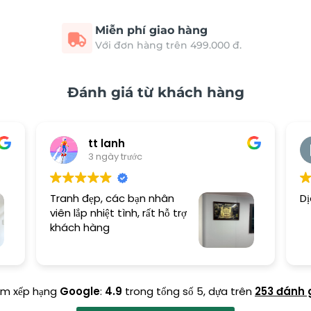
Miễn phí giao hàng
Với đơn hàng trên 499.000 đ.
Đánh giá từ khách hàng
tt lanh
3 ngày trước
Tranh đẹp, các bạn nhân
Dị
viên lắp nhiệt tình, rất hỗ trợ
khách hàng
ểm xếp hạng
Google
:
4.9
trong tổng số 5,
dựa trên
253 đánh 