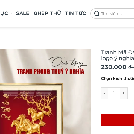
Tìm
MỤC
SALE
GHÉP THỬ
TIN TỨC
kiếm:
Tranh Mã Đá
logo ý nghĩ
Khoảng
230.000
₫
giá:
Chọn kích thướ
từ
230.000 ₫
Tranh Mã Đáo T
đến
1.290.000 