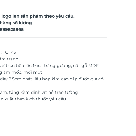
 logo lên sản phẩm theo yêu cầu.
t hàng số lượng
899825868
: TQT43
tấm tranh
 UV trực tiếp lên Mica tráng gương, cốt gỗ MDF
g ẩm mốc, mối mọt
dày 2,5cm chất liệu hợp kim cao cấp được gia cố
ăm, tặng kèm đinh vít nở treo tường
ản xuất theo kích thước yêu cầu