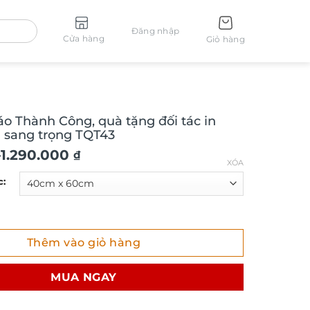
Đăng nhập
Cửa hàng
Giỏ hàng
o Thành Công, quà tặng đối tác in
a sang trọng TQT43
–
1.290.000
₫
XÓA
c:
hành Công, quà tặng đối tác in logo ý nghĩa sang trọng TQT
Thêm vào giỏ hàng
₫
MUA NGAY