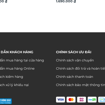
000
₫
cao cấp TDV19
1.690.000
₫
 DẪN KHÁCH HÀNG
CHÍNH SÁCH ƯU ĐÃI
ẫn mua hàng tại cửa hàng
Chính sách vận chuyển
dẫn mua hàng Online
Chính sách đổi trả và hoàn ti
ách kiểm hàng
Chính sách thanh toán
ch xử lý khiếu nại
Chính sách bảo mật thông ti