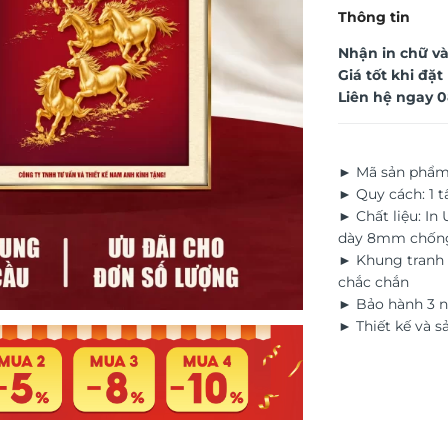
Thông tin
Nhận in chữ và
Giá tốt khi đặ
Liên hệ ngay
0
► Mã sản phẩm
► Quy cách: 1 
► Chất liệu: In
dày 8mm chốn
► Khung tranh 
chắc chắn
► Bảo hành 3 n
► Thiết kế và s