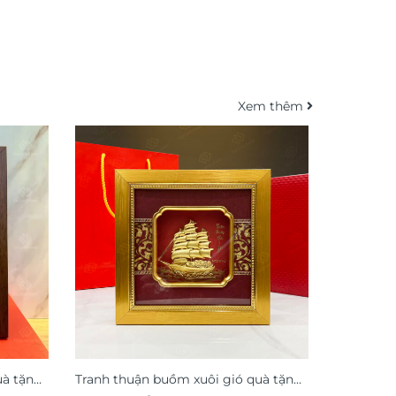
Xem thêm
uà tặng
Tranh thuận buồm xuôi gió quà tặng
Tranh thu