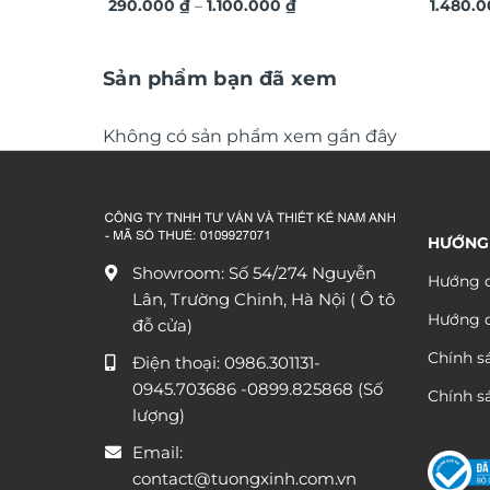
Khoảng
quà tặng sang trọng ý nghĩa TG4843
290.000
₫
–
1.100.000
₫
TDV20
1.480.
giá:
từ
290.000 ₫
đến
Sản phẩm bạn đã xem
1.100.000 ₫
Không có sản phẩm xem gần đây
HƯỚNG
Showroom: Số 54/274 Nguyễn
Hướng d
Lân, Trường Chinh, Hà Nội ( Ô tô
Hướng 
đỗ cửa)
Chính s
Điện thoại:
0986.301131
-
0945.703686
-0899.825868 (Số
Chính sá
lượng)
Email:
contact@tuongxinh.com.vn