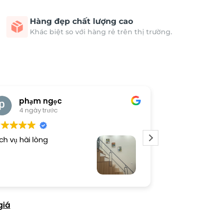
Hàng đẹp chất lượng cao
Khác biệt so với hàng rẻ trên thị trường.
phạm ngọc
cong 
4 ngày trước
4 ngày 
ch vụ hài lòng
Tranh đẹp, sho
giá