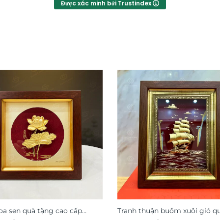
Được xác minh bởi Trustindex
oa sen quà tặng cao cấp
Tranh thuận buồm xuôi gió q