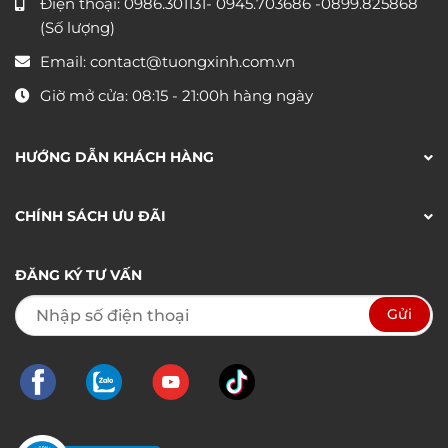
Điện thoại:
0986.301131
-
0945.703686
-0899.825868
(Số lượng)
Email:
contact@tuongxinh.com.vn
Giờ mở cửa: 08:15 - 21:00h hàng ngày
HƯỚNG DẪN KHÁCH HÀNG
CHÍNH SÁCH ƯU ĐÃI
ĐĂNG KÝ TƯ VẤN