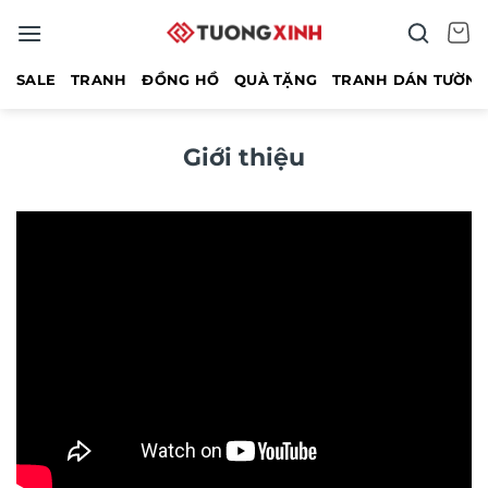
Bỏ
qua
nội
SALE
TRANH
ĐỒNG HỒ
QUÀ TẶNG
TRANH DÁN TƯỜN
dung
Giới thiệu