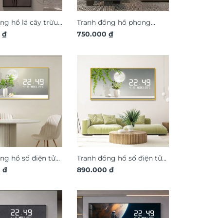
ng hồ lá cây trừu
Tranh đồng hồ phong
D nghệ thuật
0
₫
cảnh 3D nghệ thuật
750.000
₫
DG360
ng hồ số điện tử
Tranh đồng hồ số điện tử
cây xanh tươi mát
0
₫
bình lá cây xanh tươi mát
890.000
₫
DDT08