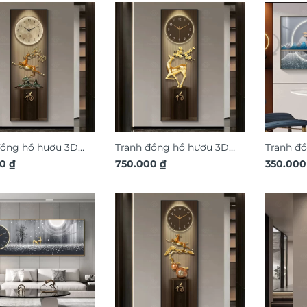
đồng hồ hươu 3D
Tranh đồng hồ hươu 3D
Tranh đ
huật DG356
00
₫
nghệ thuật DG358
750.000
₫
phong c
350.00
thuật D