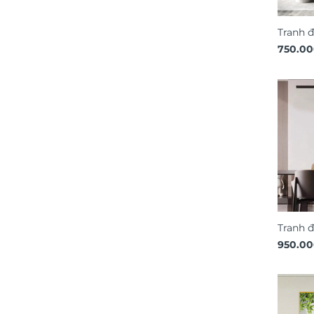
Tranh 
phong 
750.0
thuật 
Tranh đ
bình c
950.0
DDT36