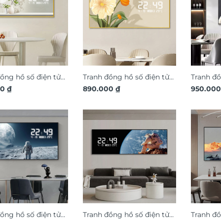
ồng hồ số điện tử
Tranh đồng hồ số điện tử
Tranh đồ
 cây xanh tươi mát
00
₫
hoa nghệ thuật DDT13
890.000
₫
mặt tră
950.00
DDT35
ồng hồ số điện tử
Tranh đồng hồ số điện tử
Tranh đồ