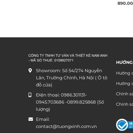
phi hàn
890.0
HƯỚNG
Showroom: Số 54/274 Nguyễn
Hướng d
Lân, Trường Chinh, Hà Nội ( Ô tô
Hướng 
đỗ cửa)
Chính s
Điện thoại:
0986.301131
-
0945.703686
-0899.825868 (Số
Chính sá
lượng)
Email:
contact@tuongxinh.com.vn