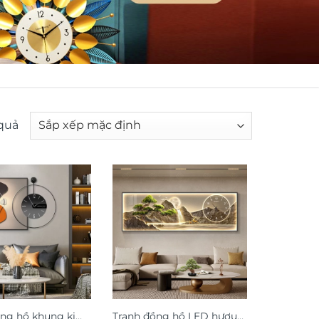
 quả
ồng hồ khung kim
Tranh đồng hồ LED hươu