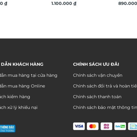
h gia vũ trụ DDT16
00
₫
phi hành gia vũ trụ DDT29
1.100.000
₫
phong c
890.00
vĩ DDT1
 DẪN KHÁCH HÀNG
CHÍNH SÁCH ƯU ĐÃI
ẫn mua hàng tại cửa hàng
Chính sách vận chuyển
dẫn mua hàng Online
Chính sách đổi trả và hoàn ti
ách kiểm hàng
Chính sách thanh toán
ch xử lý khiếu nại
Chính sách bảo mật thông ti