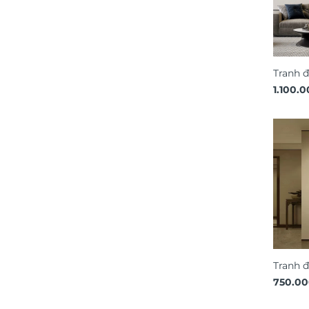
Tranh đ
phong 
1.100.
DDT24
Tranh 
3D ngh
750.0