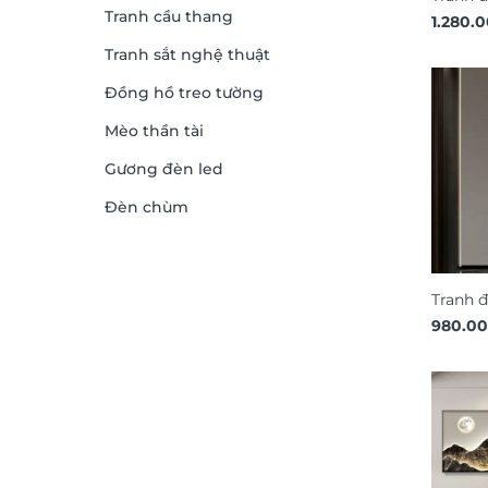
Tranh cầu thang
gương 
1.280.
TG454
Tranh sắt nghệ thuật
Đồng hồ treo tường
Mèo thần tài
Gương đèn led
Đèn chùm
Tranh 
cảnh 3
980.0
DG365