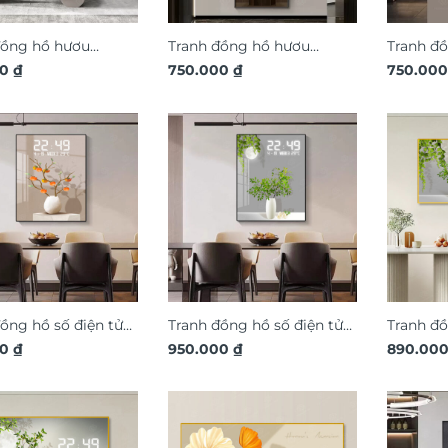
đồng hồ hươu
Tranh đồng hồ hươu
Tranh đồ
cảnh 3D nghệ
00
₫
phong cảnh 3D nghệ
750.000
₫
tượng 3
750.00
DG352
thuật DG359
DG363
ồng hồ số điện tử
Tranh đồng hồ số điện tử
Tranh đồ
ây hồng nghệ thuật
00
₫
bình lá cây xanh nghệ
950.000
₫
bình lá 
890.00
thuật DDT33
DDT04