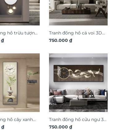
ng hồ trừu tượng
Tranh đồng hồ cá voi 3D
 thuật DG312
0
₫
nghệ thuật DG361
750.000
₫
ng hồ cây xanh
Tranh đồng hồ cửu ngư 3D
 thuật DG362
0
₫
nghệ thuật DG355
750.000
₫