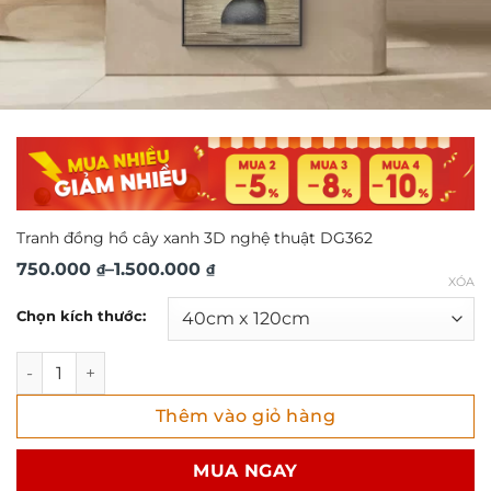
Tranh đồng hồ cây xanh 3D nghệ thuật DG362
Khoảng
750.000
–
1.500.000
₫
₫
XÓA
giá:
Chọn kích thước:
từ
750.000 ₫
Tranh đồng hồ cây xanh 3D nghệ thuật DG362 số lượng
đến
Thêm vào giỏ hàng
1.500.000 ₫
MUA NGAY