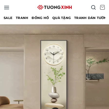
Bỏ
qua
nội
SALE
TRANH
ĐỒNG HỒ
QUÀ TẶNG
TRANH DÁN TƯỜN
dung