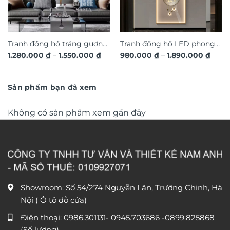
Tranh đồng hồ tráng gương
Tranh đồng hồ LED phong
Khoảng
Khoả
1.280.000
₫
–
1.550.000
₫
980.000
₫
–
1.890.000
₫
hươu 3D hiện đại TG4543
cảnh 3D nghệ thuật DG365
giá:
giá:
từ
từ
1.280.000 ₫
980.0
đến
đến
Sản phẩm bạn đã xem
1.550.000 ₫
1.890
Không có sản phẩm xem gần đây
Showroom: Số 54/274 Nguyễn Lân, Trường Chinh, Hà
Nội ( Ô tô đỗ cửa)
Điện thoại:
0986.301131
-
0945.703686
-0899.825868
(Số lượng)