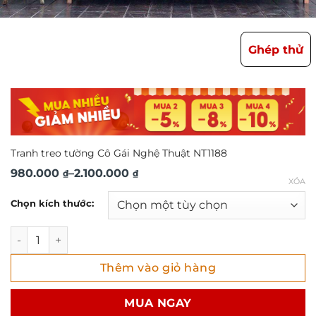
Ghép thử
Tranh treo tường Cô Gái Nghệ Thuật NT1188
Khoảng
980.000
–
2.100.000
₫
₫
XÓA
giá:
Chọn kích thước:
từ
980.000 ₫
Tranh treo tường Cô Gái Nghệ Thuật NT1188 số lượng
đến
Thêm vào giỏ hàng
2.100.000 ₫
MUA NGAY