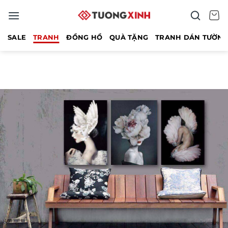
Bỏ
qua
nội
SALE
TRANH
ĐỒNG HỒ
QUÀ TẶNG
TRANH DÁN TƯỜN
dung