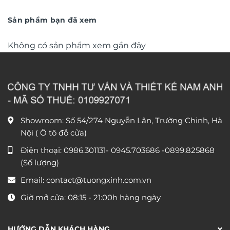
trọng TM011
từ
trọng TM04
từ
550.000 ₫
790.0
đến
đến
Sản phẩm bạn đã xem
1.550.000 ₫
1.590
Không có sản phẩm xem gần đây
Showroom: Số 54/274 Nguyễn Lân, Trường Chinh, Hà
Nội ( Ô tô đỗ cửa)
Điện thoại:
0986.301131
-
0945.703686
-0899.825868
(Số lượng)
Email:
contact@tuongxinh.com.vn
Giờ mở cửa: 08:15 - 21:00h hàng ngày
HƯỚNG DẪN KHÁCH HÀNG