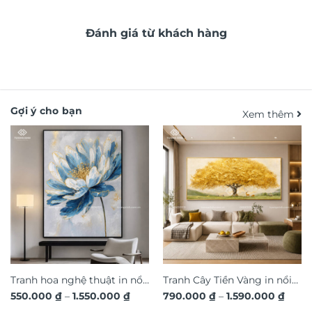
Đánh giá từ khách hàng
Gợi ý cho bạn
Xem thêm
Tranh hoa nghệ thuật in nổi
Tranh Cây Tiền Vàng in nổi
Khoảng
Khoả
550.000
₫
–
1.550.000
₫
790.000
₫
–
1.590.000
₫
3D hiệu ứng dát vàng sang
3D dát vàng ánh kim sang
giá:
giá: