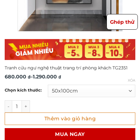
Ghép thử
Tranh cửu ngư nghệ thuật trang trí phòng khách TG2351
Khoảng
680.000
–
1.290.000
₫
₫
XÓA
giá:
Chọn kích thước:
từ
680.000 ₫
Tranh cửu ngư nghệ thuật trang trí phòng khách TG2351 s
đến
Thêm vào giỏ hàng
1.290.000 ₫
MUA NGAY