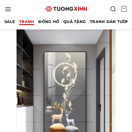
Bỏ
qua
nội
SALE
TRANH
ĐỒNG HỒ
QUÀ TẶNG
TRANH DÁN TƯỜN
dung