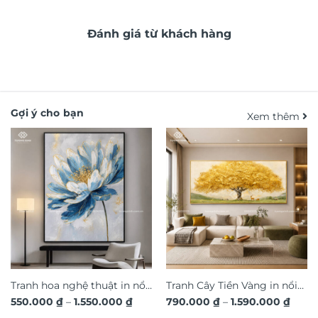
Đánh giá từ khách hàng
Gợi ý cho bạn
Xem thêm
Tranh hoa nghệ thuật in nổi
Tranh Cây Tiền Vàng in nổi
Khoảng
Khoả
550.000
₫
–
1.550.000
₫
790.000
₫
–
1.590.000
₫
3D hiệu ứng dát vàng sang
3D dát vàng ánh kim sang
giá:
giá: