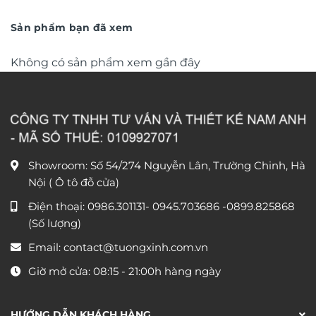
trọng TM011
từ
trọng TM04
từ
550.000 ₫
790.0
đến
đến
Sản phẩm bạn đã xem
1.550.000 ₫
1.590
Không có sản phẩm xem gần đây
Showroom: Số 54/274 Nguyễn Lân, Trường Chinh, Hà
Nội ( Ô tô đỗ cửa)
Điện thoại:
0986.301131
-
0945.703686
-0899.825868
(Số lượng)
Email:
contact@tuongxinh.com.vn
Giờ mở cửa: 08:15 - 21:00h hàng ngày
HƯỚNG DẪN KHÁCH HÀNG