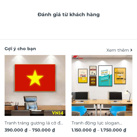
Đánh giá từ khách hàng
Gợi ý cho bạn
Xem thêm
Tranh tráng gương lá cờ đỏ
Tranh động lực slogan
Khoảng
Kho
390.000
₫
–
750.000
₫
1.150.000
₫
–
1.750.000
₫
sao vàng Việt Nam VN14
truyền cảm hứng trang trí
giá:
giá: