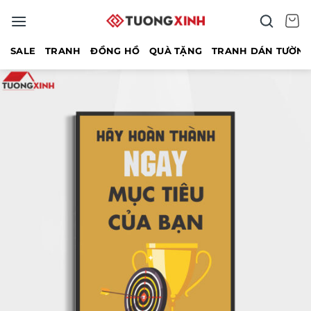
Bỏ
qua
nội
SALE
TRANH
ĐỒNG HỒ
QUÀ TẶNG
TRANH DÁN TƯỜN
dung