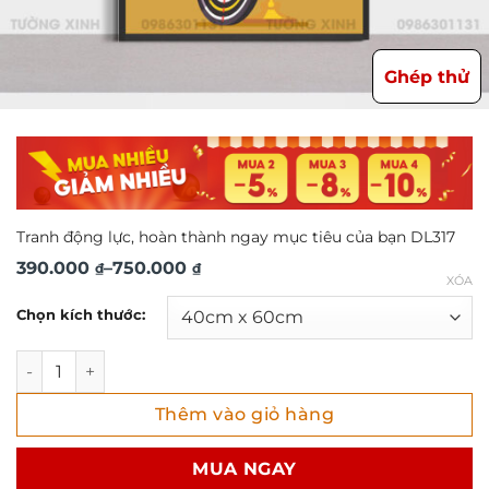
Ghép thử
Tranh động lực, hoàn thành ngay mục tiêu của bạn DL317
Khoảng
390.000
–
750.000
₫
₫
XÓA
giá:
Chọn kích thước:
từ
390.000 ₫
Tranh động lực, hoàn thành ngay mục tiêu của bạn DL317 
đến
Thêm vào giỏ hàng
750.000 ₫
MUA NGAY