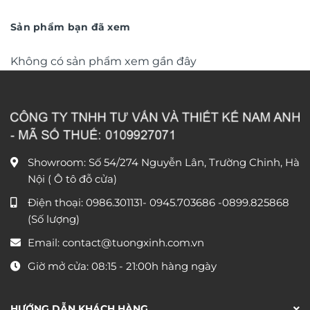
từ
văn phòng DL248
từ
390.000 ₫
1.150
đến
đến
Sản phẩm bạn đã xem
750.000 ₫
1.750
Không có sản phẩm xem gần đây
Showroom: Số 54/274 Nguyễn Lân, Trường Chinh, Hà
Nội ( Ô tô đỗ cửa)
Điện thoại:
0986.301131
-
0945.703686
-0899.825868
(Số lượng)
Email:
contact@tuongxinh.com.vn
Giờ mở cửa: 08:15 - 21:00h hàng ngày
HƯỚNG DẪN KHÁCH HÀNG