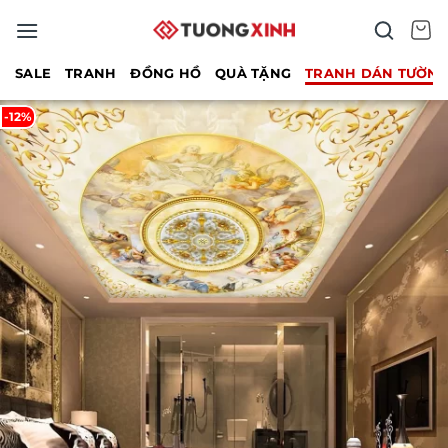
Bỏ
qua
nội
SALE
TRANH
ĐỒNG HỒ
QUÀ TẶNG
TRANH DÁN TƯỜN
dung
-12%