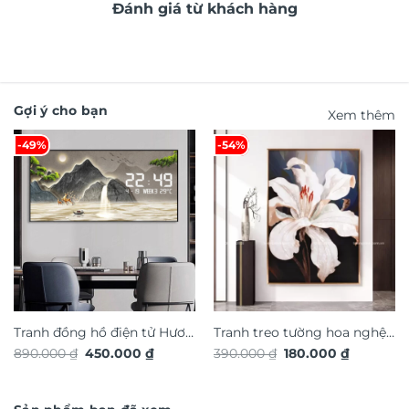
Đánh giá từ khách hàng
Gợi ý cho bạn
Xem thêm
-49%
-54%
Tranh đồng hồ điện tử Hươu
Tranh treo tường hoa nghệ
Giá
Giá
Giá
Giá
890.000
₫
450.000
₫
390.000
₫
180.000
₫
Tài Lộc TG4917S
thuật TG4923S
gốc
hiện
gốc
hiện
là:
tại
là:
tại
890.000 ₫.
là:
390.000 ₫.
là:
450.000 ₫.
180.000 ₫