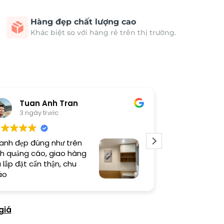
Hàng đẹp chất lượng cao
Khác biệt so với hàng rẻ trên thị trường.
Tuan Anh Tran
Long
3 ngày trước
5 ngày 
anh đẹp đúng như trên
Sản phẩm chất
h quảng cáo, giao hàng
thi công cẩn t
 lắp đặt cẩn thận, chu
thiện cao
áo
giá