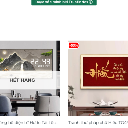
Được xác minh bởi Trustindex
-53%
HẾT HÀNG
ồng hồ điện tử Hươu Tài Lộc
Tranh thư pháp chữ Hiếu TG4