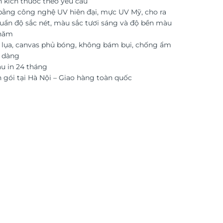
n kích thước theo yêu cầu
 bằng công nghệ UV hiên đại, mực UV Mỹ, cho ra
uẩn độ sắc nét, màu sắc tươi sáng và độ bền màu
 năm
i lụa, canvas phủ bóng, không bám bụi, chống ẩm
ễ dàng
 in 24 tháng
 gói tại Hà Nội – Giao hàng toàn quốc