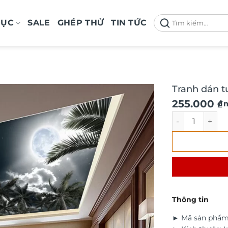
Tìm
MỤC
SALE
GHÉP THỬ
TIN TỨC
kiếm:
Tranh dán t
Giá
Giá
255.000
₫
/ 
gốc
hiện
Tranh dán tườn
là:
tại
290.000 ₫.
là:
255.000 ₫.
Thông tin
► Mã sản phẩm