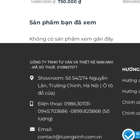
Giá
Giá
chuyển động trang trí nội thất độc
1.080.000
₫
750.000
₫
TG4915
890.00
gốc
hiện
đáo sang trọng DHA656
là:
tại
1.080.000 ₫.
là:
750.000 ₫.
Sản phẩm bạn đã xem
Không có sản phẩm xem gần đây
HƯỚNG
Showroom: Số 54/274 Nguyễn
Hướng d
Lân, Trường Chinh, Hà Nội ( Ô tô
Hướng 
đỗ cửa)
Chính s
Điện thoại:
0986.301131
-
0945.703686
-0899.825868 (Số
Chính sá
lượng)
Email:
contact@tuongxinh.com.vn