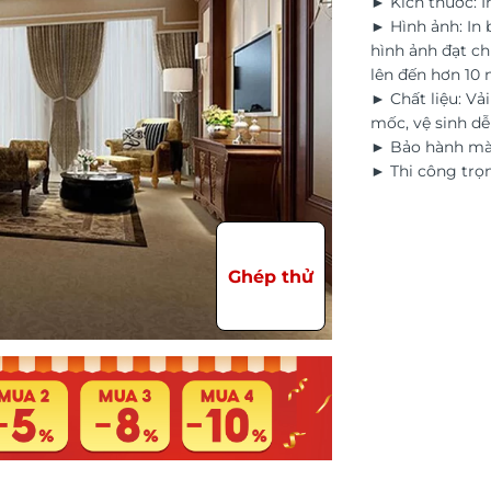
► Kích thước: I
► Hình ảnh: In
hình ảnh đạt ch
lên đến hơn 10
► Chất liệu: Vả
mốc, vệ sinh d
► Bảo hành màu
► Thi công trọn
Ghép thử