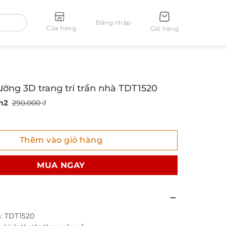
Đăng nhập
Cửa hàng
Giỏ hàng
ường 3D trang trí trần nhà TDT1520
m2
290.000
₫
g 3D trang trí trần nhà TDT1520 số lượng
Thêm vào giỏ hàng
MUA NGAY
: TDT1520