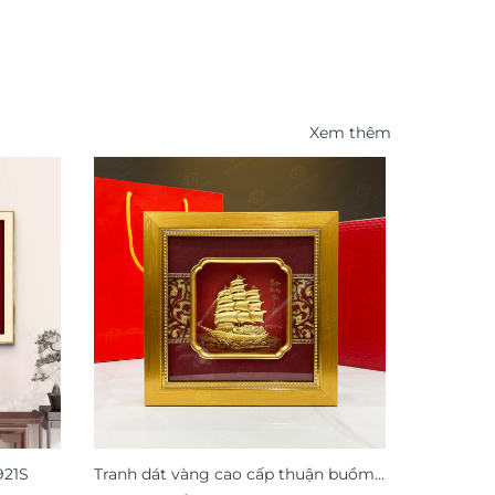
Xem thêm
921S
Tranh dát vàng cao cấp thuận buồm
Tranh dá