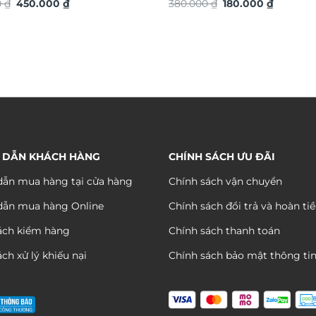
Giá
Giá
Giá
Giá
S
0
₫
450.000
₫
380.000
₫
180.000
₫
gốc
hiện
gốc
hiện
là:
tại
là:
tại
890.000 ₫.
là:
380.000 ₫.
là:
450.000 ₫.
180.000 
 DẪN KHÁCH HÀNG
CHÍNH SÁCH ƯU ĐÃI
ẫn mua hàng tại cửa hàng
Chính sách vận chuyển
dẫn mua hàng Online
Chính sách đổi trả và hoàn ti
ách kiểm hàng
Chính sách thanh toán
ch xử lý khiếu nại
Chính sách bảo mật thông ti