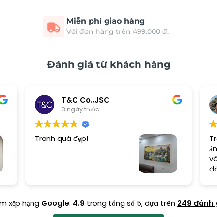
Miễn phí giao hàng
Với đơn hàng trên 499.000 đ.
Đánh giá từ khách hàng
T&C Co.,JSC
3 ngày trước
Tranh quá đẹp!
Tr
ản
và
đ
ểm xếp hạng
Google
:
4.9
trong tổng số 5,
dựa trên
249 đánh 