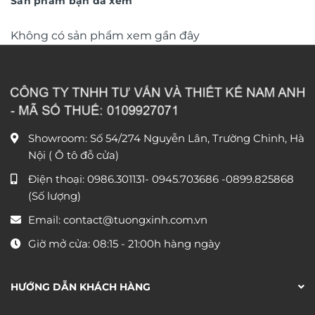
Sản phẩm bạn đã xem
Không có sản phẩm xem gần đây
Showroom: Số 54/274 Nguyễn Lân, Trường Chinh, Hà
Nội ( Ô tô đỗ cửa)
Điện thoại:
0986.301131
-
0945.703686
-0899.825868
(Số lượng)
Email:
contact@tuongxinh.com.vn
Giờ mở cửa: 08:15 - 21:00h hàng ngày
HƯỚNG DẪN KHÁCH HÀNG