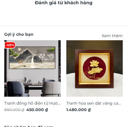
Đánh giá từ khách hàng
Gợi ý cho bạn
Xem thêm
-49%
Tranh đồng hồ điện tử Hươu
Tranh hoa sen dát vàng cao
Giá
Giá
890.000
₫
450.000
₫
1.480.000
₫
Tài Lộc TG4917S
cấp TDV20
gốc
hiện
là:
tại
890.000 ₫.
là:
450.000 ₫.