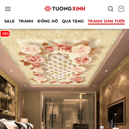
Bỏ
qua
nội
SALE
TRANH
ĐỒNG HỒ
QUÀ TẶNG
TRANH DÁN TƯỜN
dung
-12%