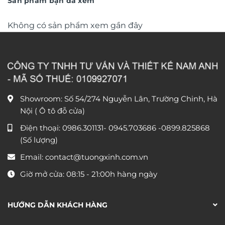
Sản phẩm bạn đã xem
Không có sản phẩm xem gần đây
Showroom: Số 54/274 Nguyễn Lân, Trường Chinh, Hà
Nội ( Ô tô đỗ cửa)
Điện thoại:
0986.301131
-
0945.703686
-0899.825868
(Số lượng)
Email:
contact@tuongxinh.com.vn
Giờ mở cửa: 08:15 - 21:00h hàng ngày
HƯỚNG DẪN KHÁCH HÀNG