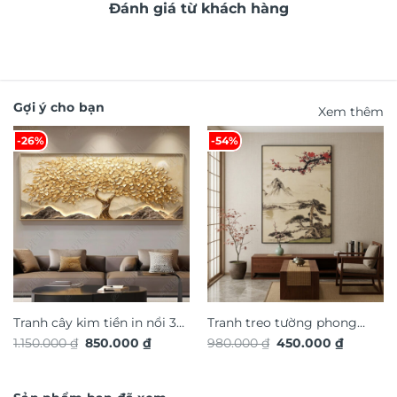
Đánh giá từ khách hàng
Gợi ý cho bạn
Xem thêm
-26%
-54%
Tranh cây kim tiền in nổi 3d
Tranh treo tường phong
Giá
Giá
Giá
Giá
1.150.000
₫
850.000
₫
980.000
₫
450.000
₫
hiệu ứng dát vàng TG4934S
cảnh nghệ thuật TG4928S
gốc
hiện
gốc
hiện
là:
tại
là:
tại
1.150.000 ₫.
là:
980.000 ₫.
là:
850.000 ₫.
450.000 