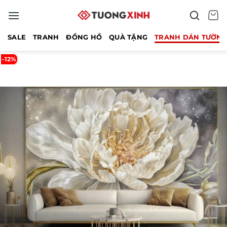
Bỏ
qua
nội
SALE
TRANH
ĐỒNG HỒ
QUÀ TẶNG
TRANH DÁN TƯỜN
dung
-12%