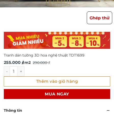
Ghép thử
Tranh dán tường 3D hoa nghệ thuật TDT1699
Giá
Giá
255.000
/ m2
290.000
₫
₫
gốc
hiện
Tranh dán tường 3D hoa nghệ thuật TDT1699 số lượng
là:
tại
Thêm vào giỏ hàng
290.000 ₫.
là:
255.000 ₫.
MUA NGAY
Thông tin