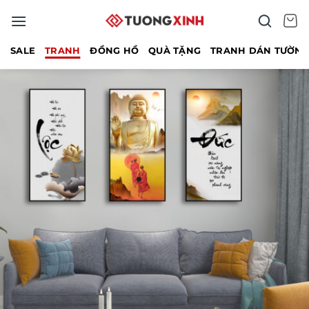
Bỏ
qua
nội
SALE
TRANH
ĐỒNG HỒ
QUÀ TẶNG
TRANH DÁN TƯỜN
dung