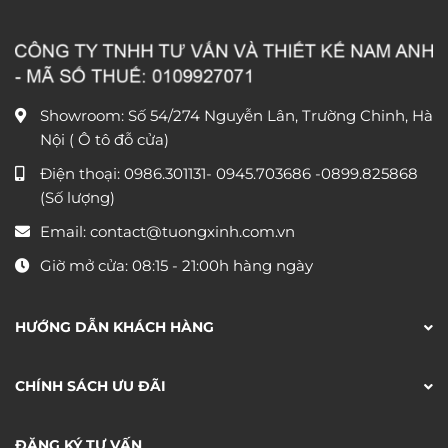
Showroom: Số 54/274 Nguyễn Lân, Trường Chinh, Hà
Nội ( Ô tô đỗ cửa)
Điện thoại:
0986.301131
-
0945.703686
-0899.825868
(Số lượng)
Email:
contact@tuongxinh.com.vn
Giờ mở cửa: 08:15 - 21:00h hàng ngày
HƯỚNG DẪN KHÁCH HÀNG
CHÍNH SÁCH ƯU ĐÃI
ĐĂNG KÝ TƯ VẤN