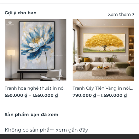
Gợi ý cho bạn
Xem thêm
Tranh hoa nghệ thuật in nổi
Tranh Cây Tiền Vàng in nổi
Khoảng
Khoả
550.000
₫
–
1.550.000
₫
790.000
₫
–
1.590.000
₫
3D hiệu ứng dát vàng sang
3D dát vàng ánh kim sang
giá:
giá:
trọng TM011
từ
trọng TM04
từ
550.000 ₫
790.0
đến
đến
Sản phẩm bạn đã xem
1.550.000 ₫
1.590
Không có sản phẩm xem gần đây