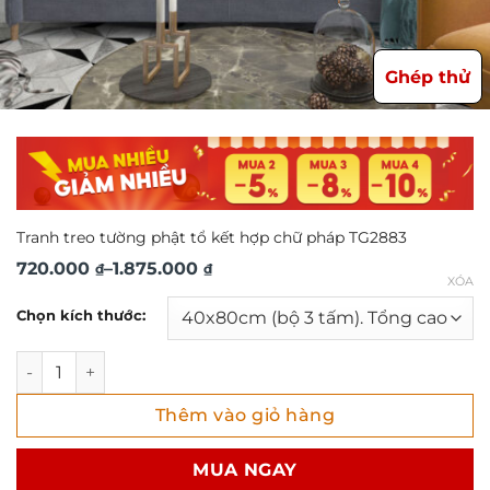
Ghép thử
Tranh treo tường phật tổ kết hợp chữ pháp TG2883
Khoảng
720.000
–
1.875.000
₫
₫
XÓA
giá:
Chọn kích thước:
từ
720.000 ₫
Tranh treo tường phật tổ kết hợp chữ pháp TG2883 số lượ
đến
Thêm vào giỏ hàng
1.875.000 ₫
MUA NGAY