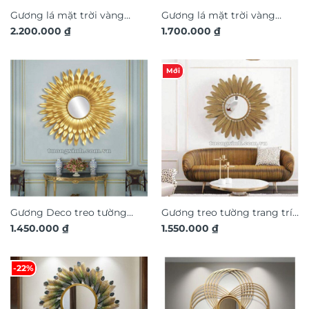
Gương lá mặt trời vàng
Gương lá mặt trời vàng
2.200.000
₫
1.700.000
₫
decor trang trí treo tường
decor trang trí treo tường
TX820
TX792
Mới
Gương Deco treo tường
Gương treo tường trang trí
1.450.000
₫
1.550.000
₫
nghệ thuật đẹp sang trọng
nghệ thuật TX683
TX684
-22%