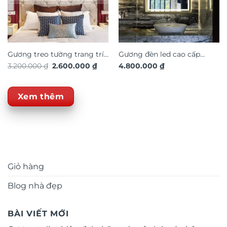
Gương treo tường trang trí
Gương đèn led cao cấp
Giá
Giá
3.200.000
₫
2.600.000
₫
4.800.000
₫
nội thất TX704
trang trí nội thất GC186
gốc
hiện
là:
tại
3.200.000 ₫.
là:
2.600.000 ₫.
Xem thêm
Giỏ hàng
Blog nhà đẹp
BÀI VIẾT MỚI