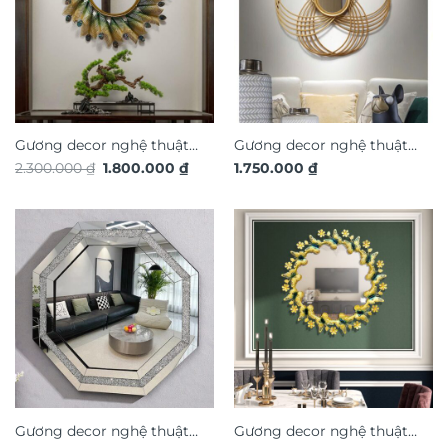
Gương decor nghệ thuật
Gương decor nghệ thuật
Giá
Giá
2.300.000
₫
1.800.000
₫
1.750.000
₫
trang trí nội thất TX816
trang trí nội thất TX815
gốc
hiện
là:
tại
2.300.000 ₫.
là:
1.800.000 ₫.
Gương decor nghệ thuật
Gương decor nghệ thuật