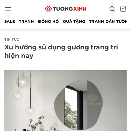
Bỏ
qua
nội
SALE
TRANH
ĐỒNG HỒ
QUÀ TẶNG
TRANH DÁN TƯỜN
dung
TIN TỨC
Xu hướng sử dụng gương trang trí
hiện nay