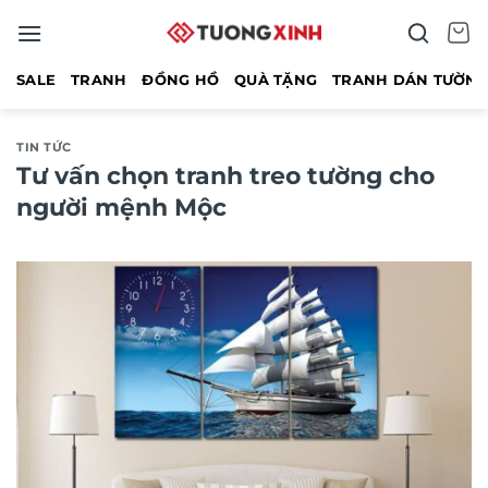
Bỏ
qua
nội
SALE
TRANH
ĐỒNG HỒ
QUÀ TẶNG
TRANH DÁN TƯỜN
dung
TIN TỨC
Tư vấn chọn tranh treo tường cho
người mệnh Mộc