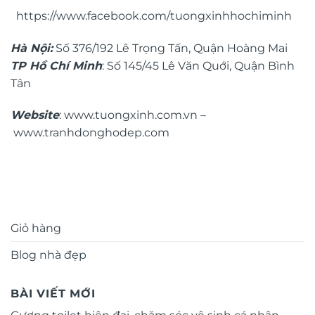
https://www.facebook.com/tuongxinhhochiminh
Hà Nội:
Số 376/192 Lê Trọng Tấn, Quận Hoàng Mai
TP Hồ Chí Minh
: Số 145/45 Lê Văn Quới, Quận Bình
Tân
Website
:
www.tuongxinh.com.vn
–
www.tranhdonghodep.com
Giỏ hàng
Blog nhà đẹp
BÀI VIẾT MỚI