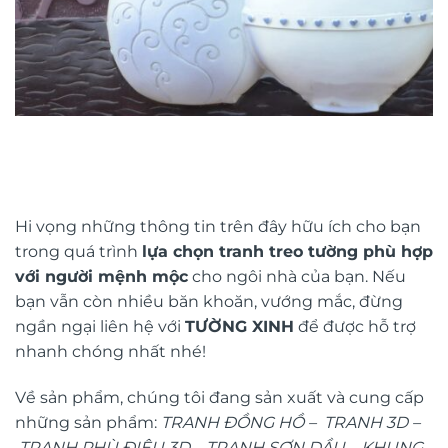
Hi vọng những thông tin trên đây hữu ích cho bạn
trong quá trình
lựa chọn tranh treo tường phù hợp
với người mệnh mộc
cho ngôi nhà của bạn. Nếu
bạn vẫn còn nhiều băn khoăn, vướng mắc, đừng
ngần ngại liên hệ với
TƯỜNG XINH
để được hỗ trợ
nhanh chóng nhất nhé!
Về sản phẩm, chúng tôi đang sản xuất và cung cấp
những sản phẩm:
TRANH ĐỒNG HỒ
–
TRANH 3D
–
TRANH PHÙ ĐIÊU 3D
–
TRANH SƠN DẦU
–
KHUNG