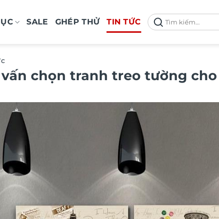
Tìm
MỤC
SALE
GHÉP THỬ
TIN TỨC
kiếm:
ỨC
 vấn chọn tranh treo tường ch