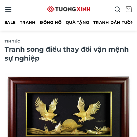
Bỏ
qua
nội
SALE
TRANH
ĐỒNG HỒ
QUÀ TẶNG
TRANH DÁN TƯỜN
dung
TIN TỨC
Tranh song điểu thay đổi vận mệnh
sự nghiệp