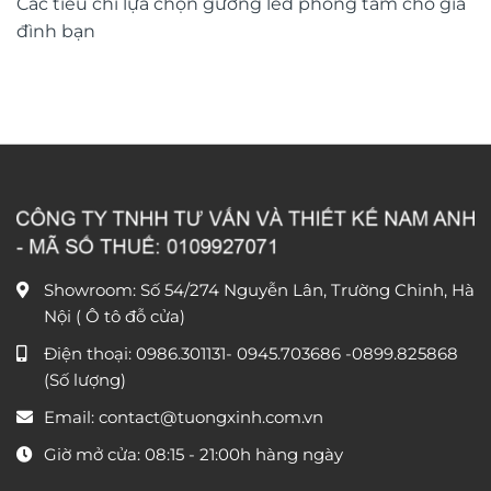
Các tiêu chí lựa chọn gương led phòng tắm cho gia
đình bạn
Showroom: Số 54/274 Nguyễn Lân, Trường Chinh, Hà
Nội ( Ô tô đỗ cửa)
Điện thoại:
0986.301131
-
0945.703686
-0899.825868
(Số lượng)
Email:
contact@tuongxinh.com.vn
Giờ mở cửa: 08:15 - 21:00h hàng ngày