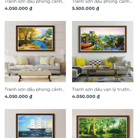
Tranh sơn dầu phong cảnh
Tranh sơn dầu phong cảnh
4.050.000
₫
5.500.000
₫
mùa thu SD498
làng quê SD497
Tranh sơn dầu phong cảnh
Tranh sơn dầu vạn lý trường
4.050.000
₫
4.050.000
₫
mùa thu SD475
thành SD445