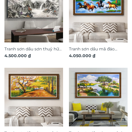
Tranh sơn dầu sơn thuỷ hữu
Tranh sơn dầu mã đáo
4.500.000
₫
4.050.000
₫
tình SD699
thành công SD455