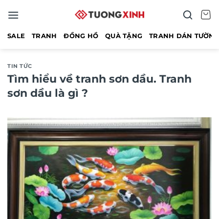
Bỏ
qua
nội
SALE
TRANH
ĐỒNG HỒ
QUÀ TẶNG
TRANH DÁN TƯỜN
dung
TIN TỨC
Tìm hiểu về tranh sơn dầu. Tranh
sơn dầu là gì ?