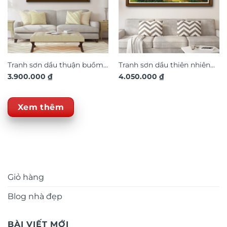
Tranh sơn dầu thuận buồm
Tranh sơn dầu thiên nhiên
3.900.000
₫
4.050.000
₫
xuôi gió SD403
phong cảnh SD402
Xem thêm
Giỏ hàng
Blog nhà đẹp
BÀI VIẾT MỚI