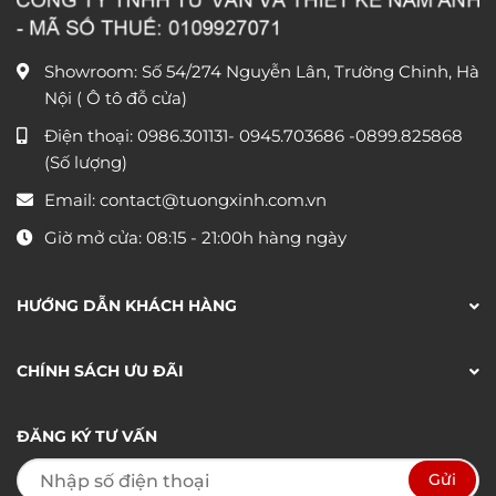
Showroom: Số 54/274 Nguyễn Lân, Trường Chinh, Hà
Nội ( Ô tô đỗ cửa)
Điện thoại:
0986.301131
-
0945.703686
-0899.825868
(Số lượng)
Email:
contact@tuongxinh.com.vn
Giờ mở cửa: 08:15 - 21:00h hàng ngày
HƯỚNG DẪN KHÁCH HÀNG
CHÍNH SÁCH ƯU ĐÃI
ĐĂNG KÝ TƯ VẤN