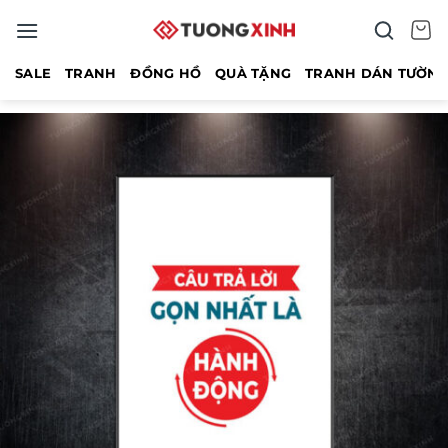
Bỏ
qua
nội
SALE
TRANH
ĐỒNG HỒ
QUÀ TẶNG
TRANH DÁN TƯỜN
dung