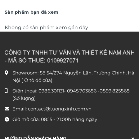
từ
văn phòng DL248
từ
390.000 ₫
1.150
đến
đến
Sản phẩm bạn đã xem
750.000 ₫
1.750
Không có sản phẩm xem gần đây
Showroom: Số 54/274 Nguyễn Lân, Trường Chinh, Hà
Nội ( Ô tô đỗ cửa)
Điện thoại:
0986.301131
-
0945.703686
-0899.825868
(Số lượng)
Email:
contact@tuongxinh.com.vn
Giờ mở cửa: 08:15 - 21:00h hàng ngày
HƯỚNG DẪN KHÁCH HÀNG