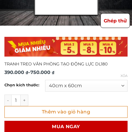
Ghép thử
TRANH TREO VĂN PHÒNG TẠO ĐỘNG LỰC DL180
Khoảng
390.000
–
750.000
₫
₫
XÓA
giá:
Chọn kích thước:
từ
390.000 ₫
TRANH TREO VĂN PHÒNG TẠO ĐỘNG LỰC DL180 số lượng
đến
Thêm vào giỏ hàng
750.000 ₫
MUA NGAY