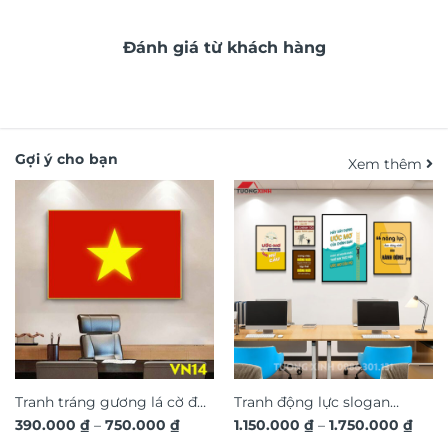
Đánh giá từ khách hàng
Gợi ý cho bạn
Xem thêm
Tranh tráng gương lá cờ đỏ
Tranh động lực slogan
Khoảng
Kho
390.000
₫
–
750.000
₫
1.150.000
₫
–
1.750.000
₫
sao vàng Việt Nam VN14
truyền cảm hứng trang trí
giá:
giá: