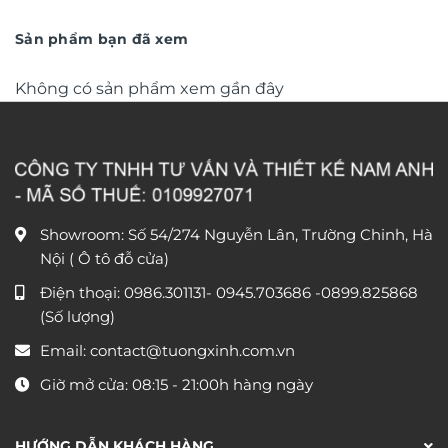
từ
văn phòng DL248
từ
390.000 ₫
1.150
đến
đến
Sản phẩm bạn đã xem
750.000 ₫
1.750
Không có sản phẩm xem gần đây
Showroom: Số 54/274 Nguyễn Lân, Trường Chinh, Hà
Nội ( Ô tô đỗ cửa)
Điện thoại:
0986.301131
-
0945.703686
-0899.825868
(Số lượng)
Email:
contact@tuongxinh.com.vn
Giờ mở cửa: 08:15 - 21:00h hàng ngày
HƯỚNG DẪN KHÁCH HÀNG