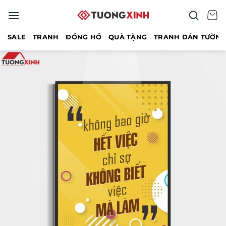
Bỏ
qua
nội
SALE
TRANH
ĐỒNG HỒ
QUÀ TẶNG
TRANH DÁN TƯỜN
dung