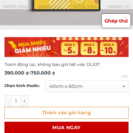
Ghép thử
Tranh động lực, không bao giờ hết việc DL337
Khoảng
390.000
–
750.000
₫
₫
XÓA
giá:
Chọn kích thước:
từ
390.000 ₫
Tranh động lực, không bao giờ hết việc DL337 số lượng
đến
Thêm vào giỏ hàng
750.000 ₫
MUA NGAY