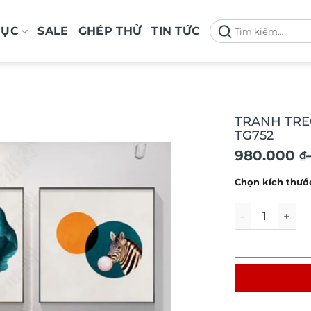
Tìm
MỤC
SALE
GHÉP THỬ
TIN TỨC
kiếm:
TRANH TRE
TG752
Khoảng
980.000
₫
giá:
Chọn kích thướ
từ
980.000 ₫
TRANH TREO T
đến
1.900.000 