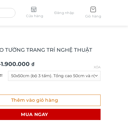
Đăng nhập
Cửa hàng
Giỏ hàng
O TƯỜNG TRANG TRÍ NGHỆ THUẬT
–
1.900.000
₫
XÓA
c:
ƯỜNG TRANG TRÍ NGHỆ THUẬT TG752 số lượng
Thêm vào giỏ hàng
₫
MUA NGAY