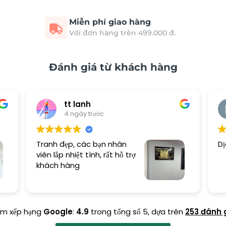
Miễn phí giao hàng
Với đơn hàng trên 499.000 đ.
Đánh giá từ khách hàng
tt lanh
4 ngày trước
Tranh đẹp, các bạn nhân
Dị
viên lắp nhiệt tình, rất hỗ trợ
khách hàng
ểm xếp hạng
Google
:
4.9
trong tổng số 5,
dựa trên
253 đánh 