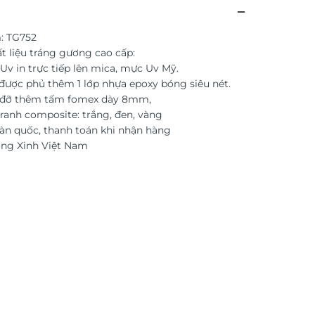
: TG752
t liệu tráng gương cao cấp:
Uv in trực tiếp lên mica, mực Uv Mỹ.
được phủ thêm 1 lớp nhựa epoxy bóng siêu nét.
c đỡ thêm tấm fomex dày 8mm,
ranh composite: trắng, đen, vàng
àn quốc, thanh toán khi nhận hàng
ờng Xinh Việt Nam