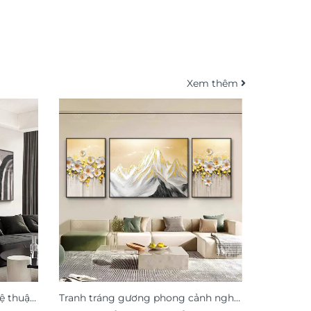
Xem thêm
ệ thuật
Tranh tráng gương phong cảnh nghệ
Tranh tre