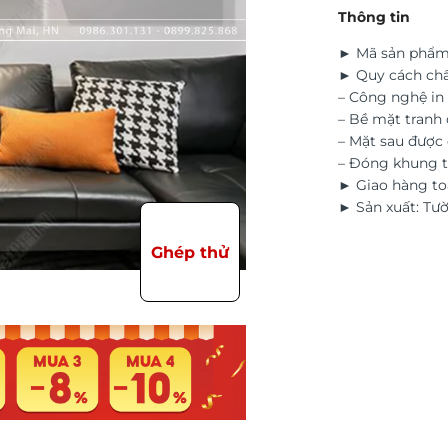
Thông tin
► Mã sản phẩm
► Quy cách chấ
– Công nghệ in 
– Bề mặt tranh 
– Mặt sau đượ
– Đóng khung t
► Giao hàng to
► Sản xuất: Tư
Ghép thử