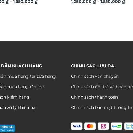
Khoảng
Kho
ệ thuật TG4686
000
₫
–
1.550.000
₫
TG4684
1.280.000
₫
–
1.550.000
₫
giá:
giá:
từ
từ
1.280.000 ₫
1.28
đến
đến
1.550.000 ₫
1.55
 DẪN KHÁCH HÀNG
CHÍNH SÁCH ƯU ĐÃI
ẫn mua hàng tại cửa hàng
Chính sách vận chuyển
dẫn mua hàng Online
Chính sách đổi trả và hoàn ti
ách kiểm hàng
Chính sách thanh toán
ch xử lý khiếu nại
Chính sách bảo mật thông ti