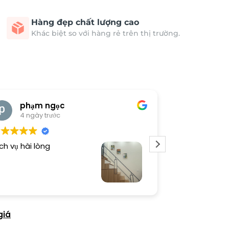
Hàng đẹp chất lượng cao
Khác biệt so với hàng rẻ trên thị trường.
phạm ngọc
cong 
4 ngày trước
4 ngày 
ch vụ hài lòng
Tranh đẹp, sho
giá