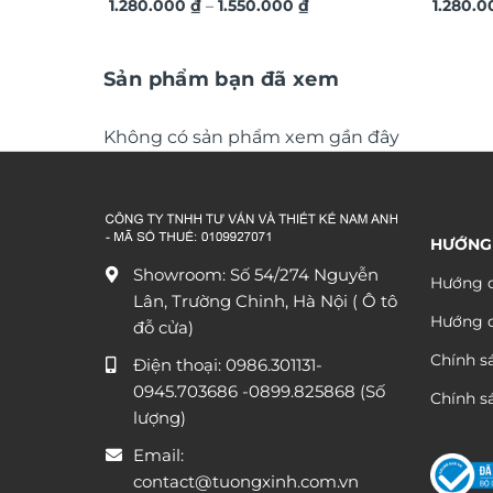
Khoảng
hiện đại TG4543
1.280.000
₫
–
1.550.000
₫
3D ngh
1.280.
giá:
từ
1.280.000 ₫
đến
Sản phẩm bạn đã xem
1.550.000 ₫
Không có sản phẩm xem gần đây
HƯỚNG
Showroom: Số 54/274 Nguyễn
Hướng d
Lân, Trường Chinh, Hà Nội ( Ô tô
Hướng 
đỗ cửa)
Chính s
Điện thoại:
0986.301131
-
0945.703686
-0899.825868 (Số
Chính sá
lượng)
Email:
contact@tuongxinh.com.vn