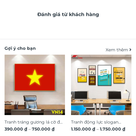
Đánh giá từ khách hàng
Gợi ý cho bạn
Xem thêm
Tranh tráng gương lá cờ đỏ
Tranh động lực slogan
Khoảng
Kho
390.000
₫
–
750.000
₫
1.150.000
₫
–
1.750.000
₫
sao vàng Việt Nam VN14
truyền cảm hứng trang trí
giá:
giá: