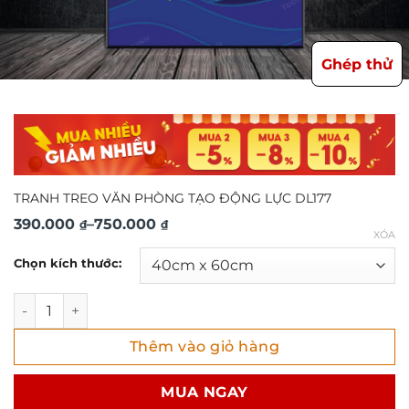
Ghép thử
TRANH TREO VĂN PHÒNG TẠO ĐỘNG LỰC DL177
Khoảng
390.000
–
750.000
₫
₫
XÓA
giá:
Chọn kích thước:
từ
390.000 ₫
TRANH TREO VĂN PHÒNG TẠO ĐỘNG LỰC DL177 số lượng
đến
Thêm vào giỏ hàng
750.000 ₫
MUA NGAY