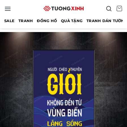
Bỏ
qua
nội
SALE
TRANH
ĐỒNG HỒ
QUÀ TẶNG
TRANH DÁN TƯỜN
dung