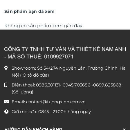
từ
văn phòng DL248
từ
390.000 ₫
1.150
đến
đến
Sản phẩm bạn đã xem
750.000 ₫
1.750
Không có sản phẩm xem gần đây
Showroom: Số 54/274 Nguyễn Lân, Trường Chinh, Hà
Nội ( Ô tô đỗ cửa)
Điện thoại:
0986.301131
-
0945.703686
-0899.825868
(Số lượng)
Email:
contact@tuongxinh.com.vn
Giờ mở cửa: 08:15 - 21:00h hàng ngày
HƯỚNG DẪN KHÁCH HÀNG