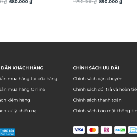
Giá
Giá
Giá
Giá
S
00
₫
680.000
₫
TG4933S
1.290.000
₫
890.000
₫
gốc
hiện
gốc
hiện
là:
tại
là:
tại
1.280.000 ₫.
là:
1.290.000 ₫.
là:
680.000 ₫.
890.00
 DẪN KHÁCH HÀNG
CHÍNH SÁCH ƯU ĐÃI
ẫn mua hàng tại cửa hàng
Chính sách vận chuyển
dẫn mua hàng Online
Chính sách đổi trả và hoàn ti
ách kiểm hàng
Chính sách thanh toán
ch xử lý khiếu nại
Chính sách bảo mật thông ti