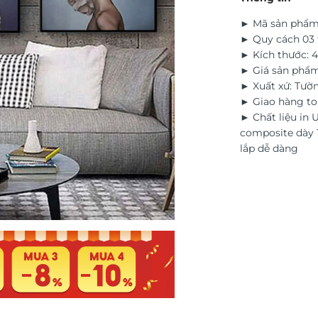
► Mã sản phẩm
► Quy cách 03 
► Kích thước: 
► Giá sản phẩm
► Xuất xứ: Tườ
► Giao hàng to
► Chất liệu in
composite dày 1
lắp dễ dàng