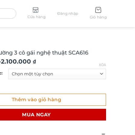
Đăng nhập
Cửa hàng
Giỏ hàng
tường 3 cô gái nghệ thuật SCA616
–
2.100.000
₫
XÓA
c:
ng 3 cô gái nghệ thuật SCA616 số lượng
Thêm vào giỏ hàng
₫
MUA NGAY