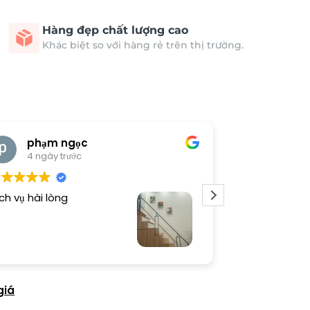
Hàng đẹp chất lượng cao
Khác biệt so với hàng rẻ trên thị trường.
phạm ngọc
cong 
4 ngày trước
4 ngày 
ch vụ hài lòng
Tranh đẹp, sho
giá