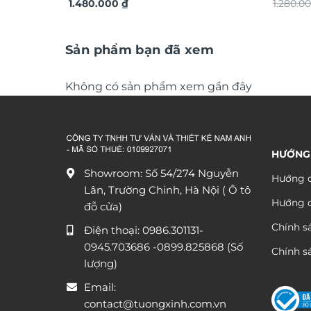
TDV20
1.480.000
₫
TG4930
1.280.0
Sản phẩm bạn đã xem
Không có sản phẩm xem gần đây
HƯỚNG
Showroom: Số 54/274 Nguyễn
Hướng d
Lân, Trường Chinh, Hà Nội ( Ô tô
Hướng 
đỗ cửa)
Chính s
Điện thoại:
0986.301131
-
0945.703686
-0899.825868 (Số
Chính sá
lượng)
Email:
contact@tuongxinh.com.vn