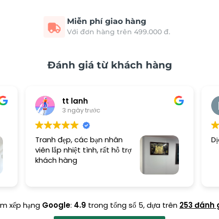
Miễn phí giao hàng
Với đơn hàng trên 499.000 đ.
Đánh giá từ khách hàng
tt lanh
3 ngày trước
Tranh đẹp, các bạn nhân
Dị
viên lắp nhiệt tình, rất hỗ trợ
khách hàng
ểm xếp hạng
Google
:
4.9
trong tổng số 5,
dựa trên
253 đánh 