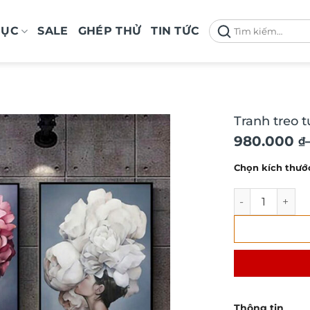
Tìm
MỤC
SALE
GHÉP THỬ
TIN TỨC
kiếm:
Tranh treo 
Khoảng
980.000
₫
giá:
Chọn kích thướ
từ
980.000 ₫
Tranh treo tườ
đến
2.100.000 
Thông tin