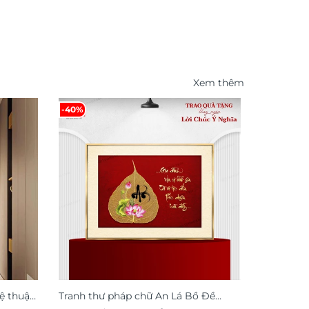
Xem thêm
-40%
-49%
ệ thuật
Tranh thư pháp chữ An Lá Bồ Đề
Tranh đồn