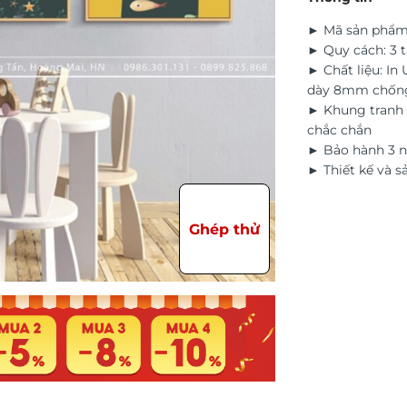
► Mã sản phẩm
► Quy cách: 3 
► Chất liệu: In
dày 8mm chốn
► Khung tranh 
chắc chắn
► Bảo hành 3 n
► Thiết kế và s
Ghép thử