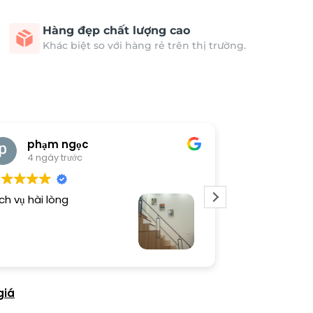
Hàng đẹp chất lượng cao
Khác biệt so với hàng rẻ trên thị trường.
phạm ngọc
cong 
4 ngày trước
4 ngày 
ch vụ hài lòng
Tranh đẹp, sho
giá