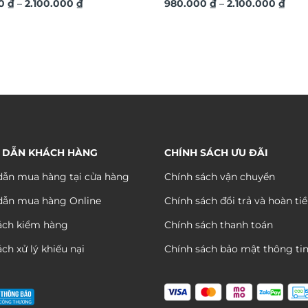
Khoảng
Kho
00
₫
–
2.100.000
₫
TG074
980.000
₫
–
2.100.000
₫
giá:
giá:
từ
từ
980.000 ₫
980.
đến
đến
2.100.000 ₫
2.10
 DẪN KHÁCH HÀNG
CHÍNH SÁCH ƯU ĐÃI
ẫn mua hàng tại cửa hàng
Chính sách vận chuyển
dẫn mua hàng Online
Chính sách đổi trả và hoàn ti
ách kiểm hàng
Chính sách thanh toán
ch xử lý khiếu nại
Chính sách bảo mật thông ti