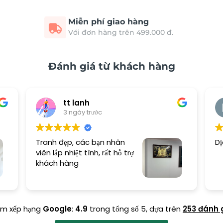
Miễn phí giao hàng
Với đơn hàng trên 499.000 đ.
Đánh giá từ khách hàng
tt lanh
3 ngày trước
Tranh đẹp, các bạn nhân
Dị
viên lắp nhiệt tình, rất hỗ trợ
khách hàng
ểm xếp hạng
Google
:
4.9
trong tổng số 5,
dựa trên
253 đánh 