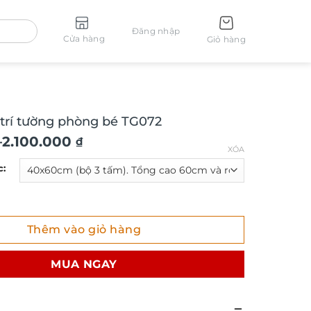
Đăng nhập
Cửa hàng
Giỏ hàng
 trí tường phòng bé TG072
–
2.100.000
₫
XÓA
c:
í tường phòng bé TG072 số lượng
Thêm vào giỏ hàng
₫
MUA NGAY