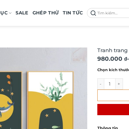
Tìm
MỤC
SALE
GHÉP THỬ
TIN TỨC
kiếm:
Tranh trang
Khoảng
980.000
₫
giá:
Chọn kích thướ
từ
980.000 ₫
Tranh trang tr
đến
2.100.000 
Thông tin