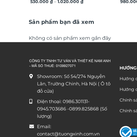
Khoảng
phòng ngủ TG2012
530.000
₫
–
1.020.000
₫
TG075
980.0
giá:
từ
530.000 ₫
đến
Sản phẩm bạn đã xem
1.020.000 ₫
Không có sản phẩm xem gần đây
HƯỚNG
Showroom: Số 54/274 Nguyễn
Hướng d
Lân, Trường Chinh, Hà Nội ( Ô tô
Hướng 
đỗ cửa)
Chính s
Điện thoại:
0986.301131
-
0945.703686
-0899.825868 (Số
Chính sá
lượng)
Email:
contact@tuongxinh.com.vn