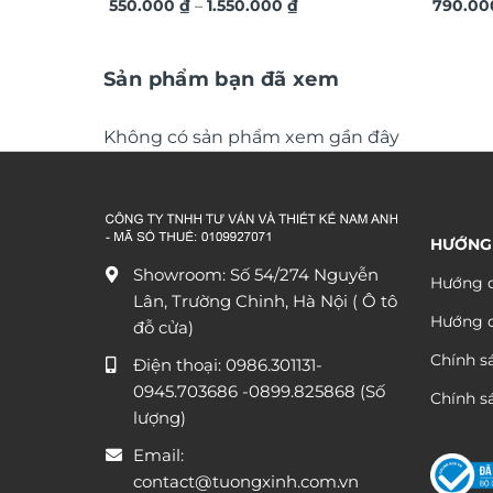
Khoảng
ứng dát vàng sang trọng TM011
550.000
₫
–
1.550.000
₫
vàng á
790.0
giá:
từ
550.000 ₫
đến
Sản phẩm bạn đã xem
1.550.000 ₫
Không có sản phẩm xem gần đây
HƯỚNG
Showroom: Số 54/274 Nguyễn
Hướng d
Lân, Trường Chinh, Hà Nội ( Ô tô
Hướng 
đỗ cửa)
Chính s
Điện thoại:
0986.301131
-
0945.703686
-0899.825868 (Số
Chính sá
lượng)
Email:
contact@tuongxinh.com.vn