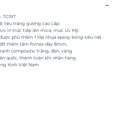
: TG197
t liệu tráng gương cao cấp:
Uv in trực tiếp lên mica, mực Uv Mỹ.
được phủ thêm 1 lớp nhựa epoxy bóng siêu nét.
c đỡ thêm tấm fomex dày 8mm,
ranh composite: trắng, đen, vàng
àn quốc, thanh toán khi nhận hàng
ờng Xinh Việt Nam