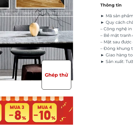
Thông tin
► Mã sản phẩm
► Quy cách chấ
– Công nghệ in 
– Bề mặt tranh 
– Mặt sau đượ
– Đóng khung t
► Giao hàng to
► Sản xuất: Tư
Ghép thử