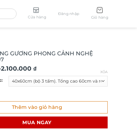
Đăng nhập
Cửa hàng
Giỏ hàng
ÁNG GƯƠNG PHONG CẢNH NGHỆ
97
–
2.100.000
₫
XÓA
c:
GƯƠNG PHONG CẢNH NGHỆ THUẬT TG197 số lượng
Thêm vào giỏ hàng
₫
MUA NGAY