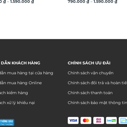
Khoảng
Kho
nh kim sang trọng TM04
00
₫
–
1.590.000
₫
hiệu ứng dát vàng sang trọn
790.000
₫
–
1.590.000
₫
giá:
giá:
từ
từ
790.000 ₫
790.
đến
đến
1.590.000 ₫
1.590
 DẪN KHÁCH HÀNG
CHÍNH SÁCH ƯU ĐÃI
ẫn mua hàng tại cửa hàng
Chính sách vận chuyển
dẫn mua hàng Online
Chính sách đổi trả và hoàn ti
ách kiểm hàng
Chính sách thanh toán
ch xử lý khiếu nại
Chính sách bảo mật thông ti