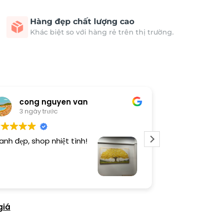
Hàng đẹp chất lượng cao
Khác biệt so với hàng rẻ trên thị trường.
cong nguyen van
Thươn
3 ngày trước
3 ngày 
anh đẹp, shop nhiệt tình!
Dịch vụ chu đá
tình. Sản phẩ
giá