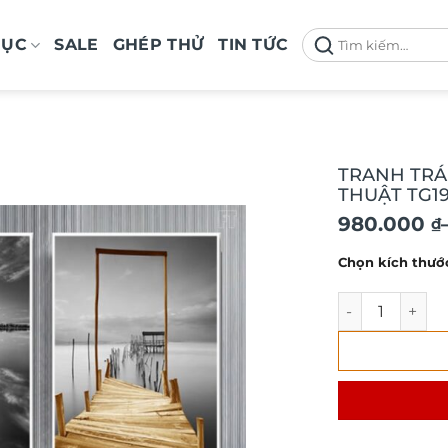
Tìm
MỤC
SALE
GHÉP THỬ
TIN TỨC
kiếm:
TRANH TR
THUẬT TG1
Khoảng
980.000
₫
giá:
Chọn kích thướ
từ
980.000 ₫
TRANH TRÁNG 
đến
2.100.000 