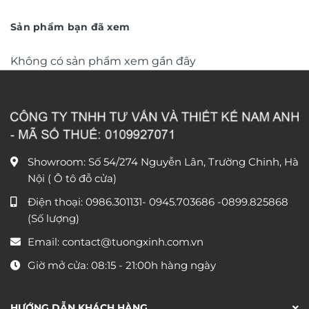
trọng TM011
từ
trọng TM04
từ
550.000 ₫
790.0
đến
đến
Sản phẩm bạn đã xem
1.550.000 ₫
1.590
Không có sản phẩm xem gần đây
Showroom: Số 54/274 Nguyễn Lân, Trường Chinh, Hà
Nội ( Ô tô đỗ cửa)
Điện thoại:
0986.301131
-
0945.703686
-0899.825868
(Số lượng)
Email:
contact@tuongxinh.com.vn
Giờ mở cửa: 08:15 - 21:00h hàng ngày
HƯỚNG DẪN KHÁCH HÀNG