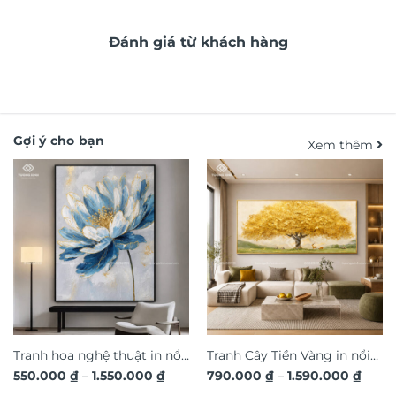
Đánh giá từ khách hàng
Gợi ý cho bạn
Xem thêm
Tranh hoa nghệ thuật in nổi
Tranh Cây Tiền Vàng in nổi
Khoảng
Khoả
550.000
₫
–
1.550.000
₫
790.000
₫
–
1.590.000
₫
3D hiệu ứng dát vàng sang
3D dát vàng ánh kim sang
giá:
giá: