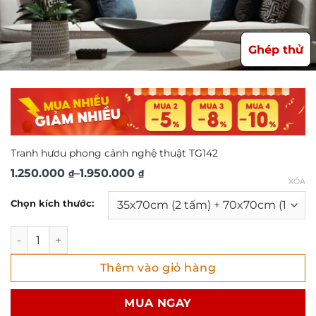
Ghép thử
Tranh hươu phong cảnh nghệ thuật TG142
Khoảng
1.250.000
–
1.950.000
₫
₫
XÓA
giá:
Chọn kích thước:
từ
1.250.000 ₫
Tranh hươu phong cảnh nghệ thuật TG142 số lượng
đến
Thêm vào giỏ hàng
1.950.000 ₫
MUA NGAY