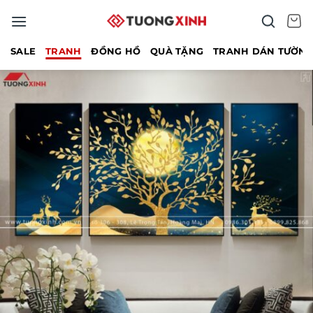
Bỏ
qua
nội
SALE
TRANH
ĐỒNG HỒ
QUÀ TẶNG
TRANH DÁN TƯỜN
dung