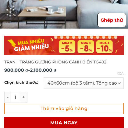
Ghép thử
TRANH TRÁNG GƯƠNG PHONG CẢNH BIỂN TG402
Khoảng
980.000
–
2.100.000
₫
₫
XÓA
giá:
Chọn kích thước:
từ
980.000 ₫
TRANH TRÁNG GƯƠNG PHONG CẢNH BIỂN TG402 số lượng
đến
Thêm vào giỏ hàng
2.100.000 ₫
MUA NGAY