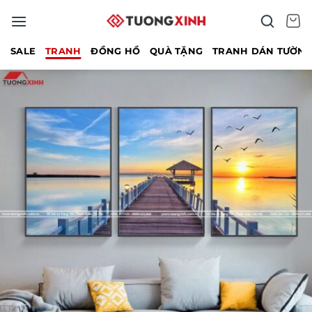
Bỏ
qua
nội
SALE
TRANH
ĐỒNG HỒ
QUÀ TẶNG
TRANH DÁN TƯỜN
dung