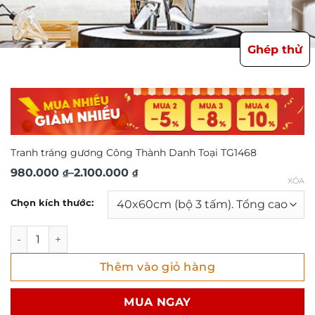
Ghép thử
Tranh tráng gương Công Thành Danh Toại TG1468
Khoảng
980.000
–
2.100.000
₫
₫
XÓA
giá:
Chọn kích thước:
từ
980.000 ₫
Tranh tráng gương Công Thành Danh Toại TG1468 số lượn
đến
Thêm vào giỏ hàng
2.100.000 ₫
MUA NGAY