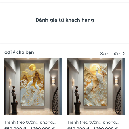
Đánh giá từ khách hàng
Gợi ý cho bạn
Xem thêm
Tranh treo tường phong
Tranh treo tường phong
Khoảng
Khoả
680.000
₫
–
1.290.000
₫
680.000
₫
–
1.290.000
₫