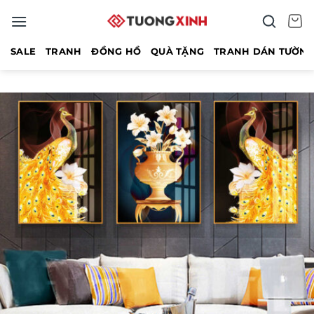
Bỏ
qua
nội
SALE
TRANH
ĐỒNG HỒ
QUÀ TẶNG
TRANH DÁN TƯỜN
dung