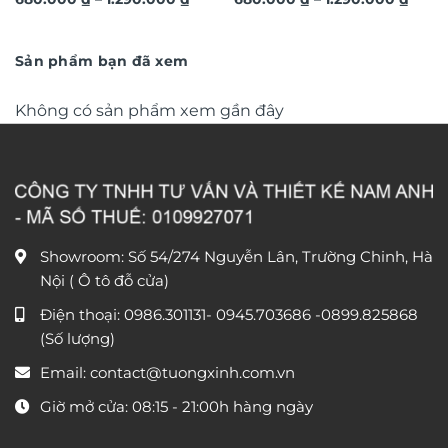
thủy đôi công uyên ương
thủy đôi công uyên ương
giá:
giá:
phú quý TG9616
từ
phú quý TG9659
từ
680.000 ₫
680.0
đến
đến
Sản phẩm bạn đã xem
1.290.000 ₫
1.290
Không có sản phẩm xem gần đây
Showroom: Số 54/274 Nguyễn Lân, Trường Chinh, Hà
Nội ( Ô tô đỗ cửa)
Điện thoại:
0986.301131
-
0945.703686
-0899.825868
(Số lượng)
Email:
contact@tuongxinh.com.vn
Giờ mở cửa: 08:15 - 21:00h hàng ngày