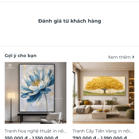
Đánh giá từ khách hàng
Gợi ý cho bạn
Xem thêm
Tranh hoa nghệ thuật in nổi
Tranh Cây Tiền Vàng in nổi
Khoảng
Khoả
550.000
₫
–
1.550.000
₫
790.000
₫
–
1.590.000
₫
3D hiệu ứng dát vàng sang
3D dát vàng ánh kim sang