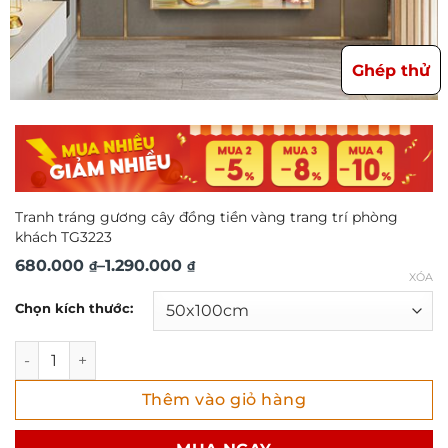
Ghép thử
Tranh tráng gương cây đồng tiền vàng trang trí phòng
khách TG3223
Khoảng
680.000
–
1.290.000
₫
₫
XÓA
giá:
Chọn kích thước:
từ
680.000 ₫
Tranh tráng gương cây đồng tiền vàng trang trí phòng kh
đến
Thêm vào giỏ hàng
1.290.000 ₫