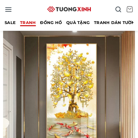
Bỏ
qua
nội
SALE
TRANH
ĐỒNG HỒ
QUÀ TẶNG
TRANH DÁN TƯỜN
dung