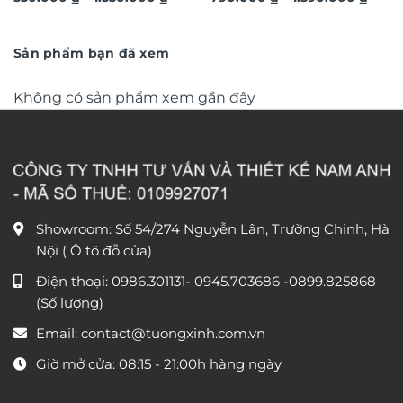
giá:
giá:
trọng TM011
từ
trọng TM04
từ
550.000 ₫
790.0
đến
đến
Sản phẩm bạn đã xem
1.550.000 ₫
1.590
Không có sản phẩm xem gần đây
Showroom: Số 54/274 Nguyễn Lân, Trường Chinh, Hà
Nội ( Ô tô đỗ cửa)
Điện thoại:
0986.301131
-
0945.703686
-0899.825868
(Số lượng)
Email:
contact@tuongxinh.com.vn
Giờ mở cửa: 08:15 - 21:00h hàng ngày