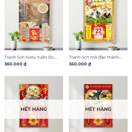
Tranh lịch hươu tuần lộc
Tranh lịch mã đáo thành
360.000
₫
360.000
₫
nghệ thuật treo tường TL13
công treo tường TL02
HẾT HÀNG
HẾT HÀNG