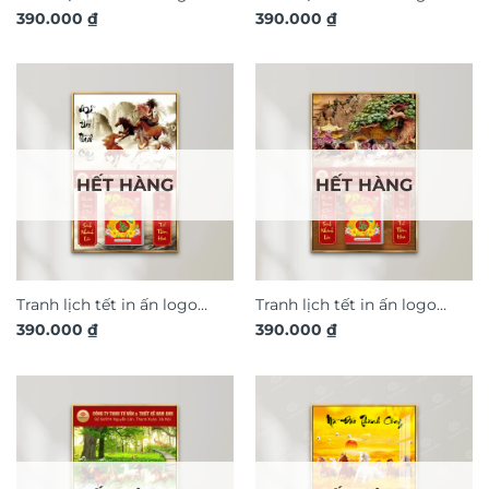
390.000
₫
390.000
₫
thiết kế theo yêu cầu Mã
thiết kế theo yêu cầu Mã
Đáo Thành Công TL143
Đáo Thành Công TL144
HẾT HÀNG
HẾT HÀNG
Tranh lịch tết in ấn logo
Tranh lịch tết in ấn logo
390.000
₫
390.000
₫
thiết kế theo yêu cầu Mã
thiết kế theo yêu cầu Mã
Đáo Thành Công TL145
Đáo Thành Công TL146