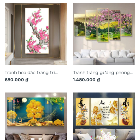
Tranh hoa đào trang trí
Tranh tráng gương phong
680.000
₫
1.480.000
₫
phòng khách TG3206
cảnh thiên nhiên trang trí
phòng khách TG3224