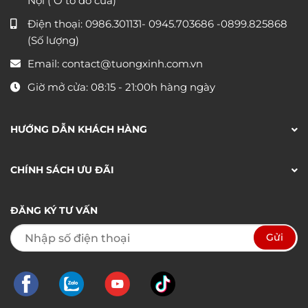
Nội ( Ô tô đỗ cửa)
Điện thoại:
0986.301131
-
0945.703686
-0899.825868
(Số lượng)
Email:
contact@tuongxinh.com.vn
Giờ mở cửa: 08:15 - 21:00h hàng ngày
HƯỚNG DẪN KHÁCH HÀNG
CHÍNH SÁCH ƯU ĐÃI
ĐĂNG KÝ TƯ VẤN