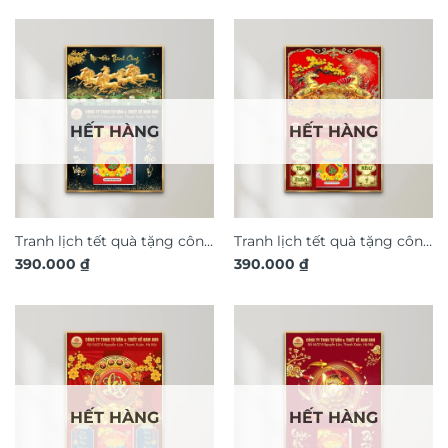
Thành Công TL149
Thành Công TL152
HẾT HÀNG
HẾT HÀNG
Tranh lịch tết quà tặng công
Tranh lịch tết quà tặng công
390.000
₫
390.000
₫
ty khách hàng Mã Đáo
ty khách hàng Song Mã
Thành Công TL157
Phong Thủy TL150
HẾT HÀNG
HẾT HÀNG