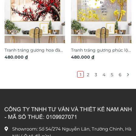
Tranh tráng gương hoa đào
Tranh tráng gương phúc lộc
480.000
₫
480.000
₫
trang trí phòng khách
may mắn trang trí phòng
TG3220
khách TG3221
1
2
3
4
5
6
Showroom: Số 54/274 Nguyễn Lân, Trường Chinh, Hà