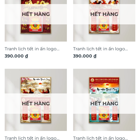
HẾT HÀNG
HẾT HÀNG
Tranh lịch tết in ấn logo
Tranh lịch tết in ấn logo
390.000
₫
390.000
₫
thiết kế theo yêu cầu Mã
thiết kế theo yêu cầu Mã
Đáo Thành Công TL141
Đáo Thành Công TL142
HẾT HÀNG
HẾT HÀNG
Tranh lịch tết in ấn logo
Tranh lịch tết in ấn logo