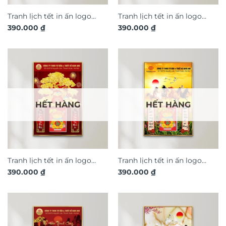
Tranh lịch tết in ấn logo
Tranh lịch tết in ấn logo
390.000
₫
390.000
₫
thiết kế theo yêu cầu Công
thiết kế theo yêu cầu Hươu
Thành Danh Toại TL151
Vàng Tài Lộc TL155
HẾT HÀNG
HẾT HÀNG
Tranh lịch tết in ấn logo
Tranh lịch tết in ấn logo
390.000
₫
390.000
₫
thiết kế theo yêu cầu Kim
thiết kế theo yêu cầu Mã
Tiền Tài Lộc TL156
Đáo Thành Công TL140