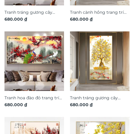
Tranh tráng gương cây
Tranh cành hồng trang trí
680.000
₫
680.000
₫
đồng tiền vàng trang trí
phòng khách TG3214
phòng khách TG3222
Tranh hoa đào đỏ trang trí
Tranh tráng gương cây
680.000
₫
680.000
₫
phòng khách TG3202
đồng tiền vàng trang trí
phòng khách TG3223