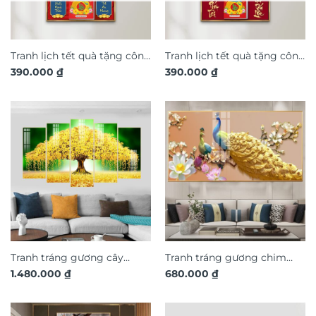
Tranh lịch tết quà tặng công
Tranh lịch tết quà tặng công
390.000
₫
390.000
₫
ty khách hàng trang trí nhà
ty khách hàng trang trí nhà
cửa TL154
cửa TL158
Tranh tráng gương cây
Tranh tráng gương chim
1.480.000
₫
680.000
₫
đồng tiền thu hút tài lộc
công trang trí phòng khách
TG3240
TG3252