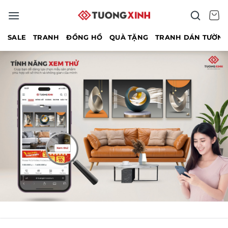
Bỏ
qua
nội
SALE
TRANH
ĐỒNG HỒ
QUÀ TẶNG
TRANH DÁN TƯỜN
dung