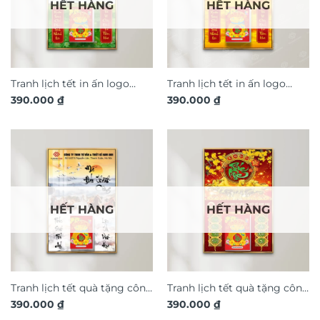
HẾT HÀNG
HẾT HÀNG
Tranh lịch tết in ấn logo
Tranh lịch tết in ấn logo
390.000
₫
390.000
₫
thiết kế theo yêu cầu Mã
thiết kế theo yêu cầu Mã
Đáo Thành Công TL147
Đáo Thành Công TL148
HẾT HÀNG
HẾT HÀNG
Tranh lịch tết quà tặng công
Tranh lịch tết quà tặng công
390.000
₫
390.000
₫
ty khách hàng Mã Đáo
ty khách hàng Mã Đáo