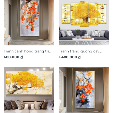
Tranh cành hồng trang trí
Tranh tráng gương cây
680.000
₫
1.480.000
₫
phòng khách TG3213
đồng tiền thu hút tài lộc
TG3239