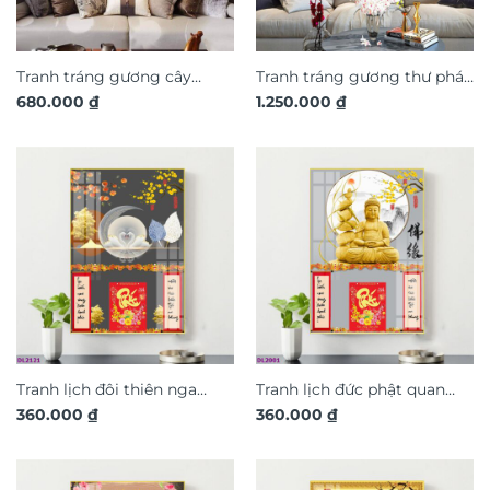
Tranh tráng gương cây
Tranh tráng gương thư pháp
680.000
₫
1.250.000
₫
đồng tiền và hươu tuần lộc
cha mẹ trang trí phòng
trang trí phòng khách
khách TG3241
TG3238
Tranh lịch đôi thiên nga
Tranh lịch đức phật quan
360.000
₫
360.000
₫
nghệ thuật treo tường TL18
âm treo tường TL05