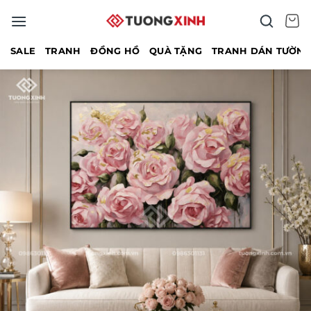
Bỏ
qua
nội
SALE
TRANH
ĐỒNG HỒ
QUÀ TẶNG
TRANH DÁN TƯỜN
dung