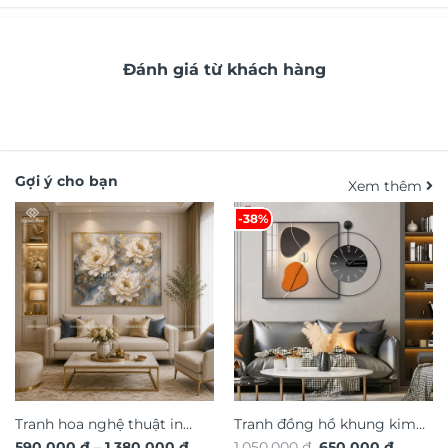
Đánh giá từ khách hàng
Gợi ý cho bạn
Xem thêm
-38%
Tranh hoa nghệ thuật in
Tranh đồng hồ khung kim
Khoảng
Giá
Giá
590.000
₫
–
1.380.000
₫
1.050.000
₫
650.000
₫