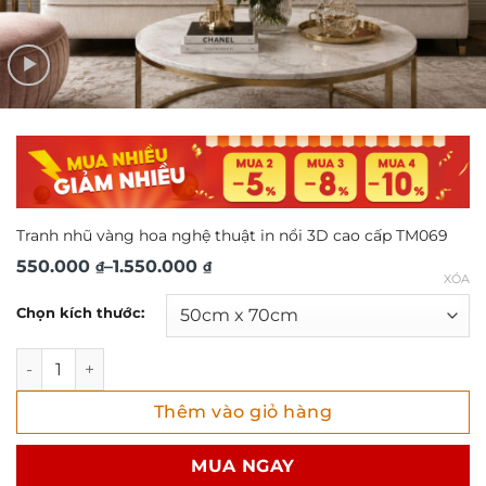
Tranh nhũ vàng hoa nghệ thuật in nổi 3D cao cấp TM069
Khoảng
550.000
–
1.550.000
₫
₫
XÓA
giá:
Chọn kích thước:
từ
550.000 ₫
Tranh nhũ vàng hoa nghệ thuật in nổi 3D cao cấp TM069 s
đến
Thêm vào giỏ hàng
1.550.000 ₫
MUA NGAY