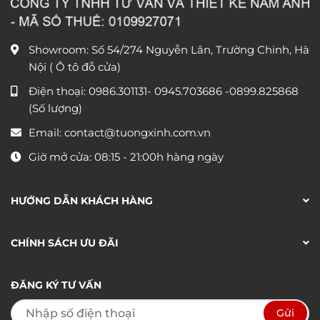
Showroom: Số 54/274 Nguyễn Lân, Trường Chinh, Hà
Nội ( Ô tô đỗ cửa)
Điện thoại:
0986.301131
-
0945.703686
-0899.825868
(Số lượng)
Email:
contact@tuongxinh.com.vn
Giờ mở cửa: 08:15 - 21:00h hàng ngày
HƯỚNG DẪN KHÁCH HÀNG
CHÍNH SÁCH ƯU ĐÃI
ĐĂNG KÝ TƯ VẤN