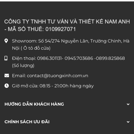
Showroom: Số 54/274 Nguyễn Lân, Trường Chinh, Hà
Nội ( Ô tô đỗ cửa)
Điện thoại:
0986.301131
-
0945.703686
-0899.825868
(Số lượng)
Email:
contact@tuongxinh.com.vn
Giờ mở cửa: 08:15 - 21:00h hàng ngày
HƯỚNG DẪN KHÁCH HÀNG
CHÍNH SÁCH ƯU ĐÃI