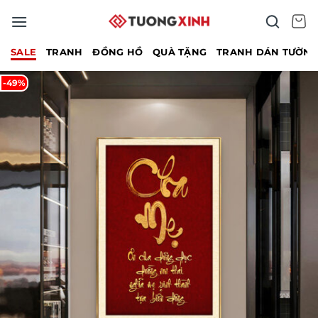
Bỏ
qua
nội
SALE
TRANH
ĐỒNG HỒ
QUÀ TẶNG
TRANH DÁN TƯỜN
dung
-49%