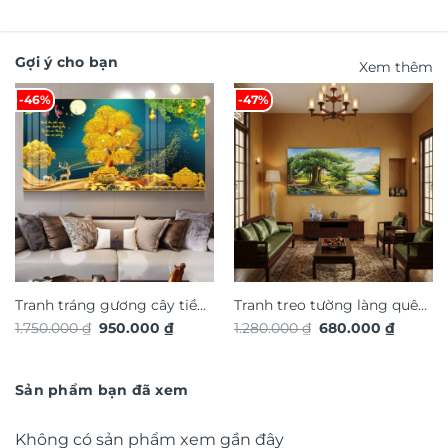
Gợi ý cho bạn
Xem thêm
-46%
-47%
Tranh tráng gương cây tiền
Tranh treo tường làng quê
Giá
Giá
Giá
Giá
1.750.000
₫
950.000
₫
1.280.000
₫
680.000
₫
vàng phong thủy TG4913S
Việt Nam TG4930S
gốc
hiện
gốc
hiện
là:
tại
là:
tại
1.750.000 ₫.
là:
1.280.000 ₫.
là:
950.000 ₫.
680.000
Sản phẩm bạn đã xem
Không có sản phẩm xem gần đây