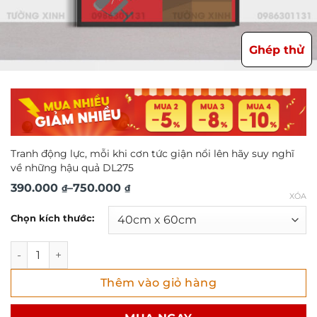
Ghép thử
Tranh động lực, mỗi khi cơn tức giận nổi lên hãy suy nghĩ
về những hậu quả DL275
Khoảng
390.000
–
750.000
₫
₫
XÓA
giá:
Chọn kích thước:
từ
390.000 ₫
Tranh động lực, mỗi khi cơn tức giận nổi lên hãy suy ngh
đến
Thêm vào giỏ hàng
750.000 ₫