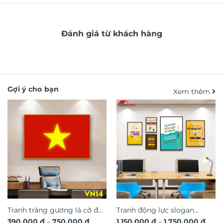
Đánh giá từ khách hàng
Gợi ý cho bạn
Xem thêm
Tranh tráng gương lá cờ đỏ
Tranh động lực slogan
Khoảng
Kho
390.000
₫
–
750.000
₫
1.150.000
₫
–
1.750.000
₫
sao vàng Việt Nam VN14
truyền cảm hứng trang trí