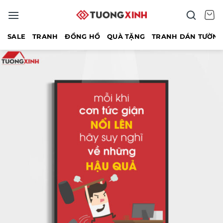
Bỏ
qua
nội
SALE
TRANH
ĐỒNG HỒ
QUÀ TẶNG
TRANH DÁN TƯỜN
dung