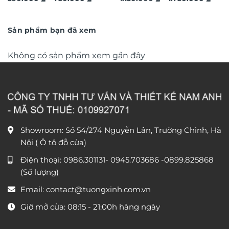
giá:
giá:
từ
văn phòng DL248
từ
390.000 ₫
1.150
đến
đến
Sản phẩm bạn đã xem
750.000 ₫
1.750
Không có sản phẩm xem gần đây
Showroom: Số 54/274 Nguyễn Lân, Trường Chinh, Hà
Nội ( Ô tô đỗ cửa)
Điện thoại:
0986.301131
-
0945.703686
-0899.825868
(Số lượng)
Email:
contact@tuongxinh.com.vn
Giờ mở cửa: 08:15 - 21:00h hàng ngày