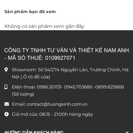
từ
văn phòng DL248
từ
390.000 ₫
1.150
đến
đến
Sản phẩm bạn đã xem
750.000 ₫
1.750
Không có sản phẩm xem gần đây
Showroom: Số 54/274 Nguyễn Lân, Trường Chinh, Hà
Nội ( Ô tô đỗ cửa)
Điện thoại:
0986.301131
-
0945.703686
-0899.825868
(Số lượng)
Email:
contact@tuongxinh.com.vn
Giờ mở cửa: 08:15 - 21:00h hàng ngày
HƯỚNG DẪN KHÁCH HÀNG