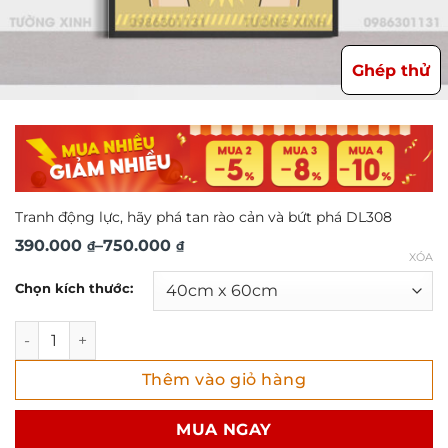
Ghép thử
Tranh động lực, hãy phá tan rào cản và bứt phá DL308
Khoảng
390.000
–
750.000
₫
₫
XÓA
giá:
Chọn kích thước:
từ
390.000 ₫
Tranh động lực, hãy phá tan rào cản và bứt phá DL308 số 
đến
Thêm vào giỏ hàng
750.000 ₫
MUA NGAY