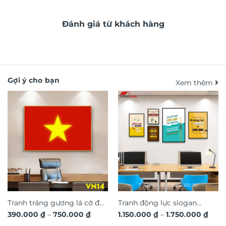
Đánh giá từ khách hàng
Gợi ý cho bạn
Xem thêm
Tranh tráng gương lá cờ đỏ
Tranh động lực slogan
Khoảng
Kho
390.000
₫
–
750.000
₫
1.150.000
₫
–
1.750.000
₫
sao vàng Việt Nam VN14
truyền cảm hứng trang trí
giá:
giá: