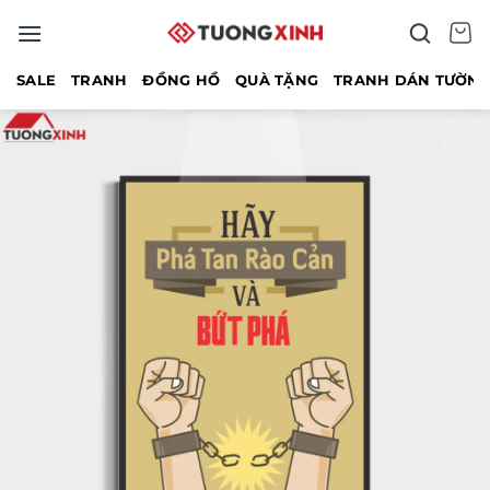
Bỏ
qua
nội
SALE
TRANH
ĐỒNG HỒ
QUÀ TẶNG
TRANH DÁN TƯỜN
dung