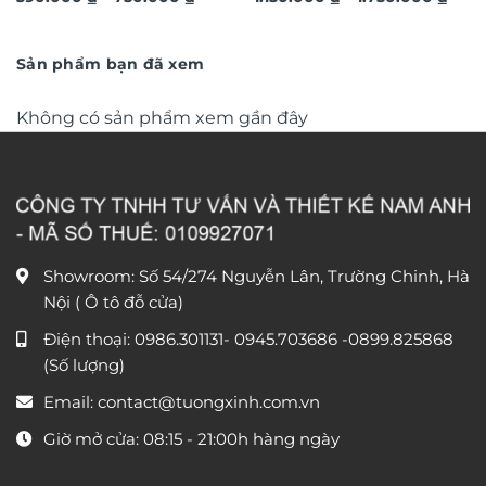
giá:
giá:
từ
văn phòng DL248
từ
390.000 ₫
1.150
đến
đến
Sản phẩm bạn đã xem
750.000 ₫
1.750
Không có sản phẩm xem gần đây
Showroom: Số 54/274 Nguyễn Lân, Trường Chinh, Hà
Nội ( Ô tô đỗ cửa)
Điện thoại:
0986.301131
-
0945.703686
-0899.825868
(Số lượng)
Email:
contact@tuongxinh.com.vn
Giờ mở cửa: 08:15 - 21:00h hàng ngày