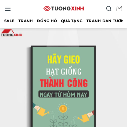
Bỏ
qua
nội
SALE
TRANH
ĐỒNG HỒ
QUÀ TẶNG
TRANH DÁN TƯỜN
dung