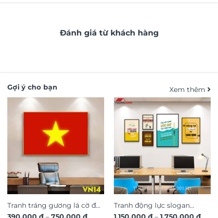
Đánh giá từ khách hàng
Gợi ý cho bạn
Xem thêm
Tranh tráng gương lá cờ đỏ
Tranh động lực slogan
Khoảng
Kho
390.000
₫
–
750.000
₫
1.150.000
₫
–
1.750.000
₫
sao vàng Việt Nam VN14
truyền cảm hứng trang trí