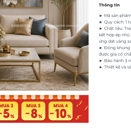
Thông tin
► Mã sản phẩm
► Quy cách: 1 
► Chất liệu: Tr
kết hợp ép nhũ 
ứng dát vàng s
► Đóng khung t
được gia cố ch
► Bảo hành 3 n
► Thiết kế và s