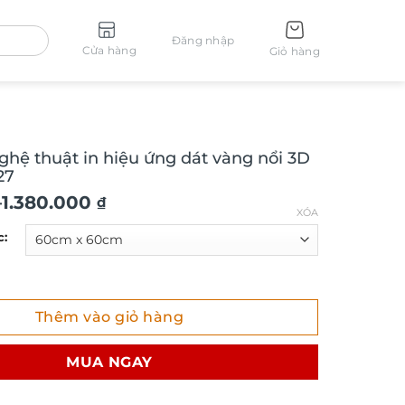
Đăng nhập
Cửa hàng
Giỏ hàng
ghệ thuật in hiệu ứng dát vàng nổi 3D
27
–
1.380.000
₫
XÓA
c:
 thuật in hiệu ứng dát vàng nổi 3D chi tiết TM327 số lượng
Thêm vào giỏ hàng
₫
MUA NGAY