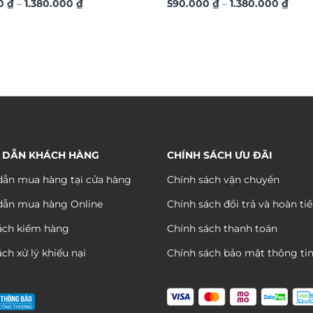
Khoảng
Kho
ệ thuật in nổi 3D cao cấp
00
₫
–
1.380.000
₫
thuật in nổi 3D cao cấp TM32
590.000
₫
–
1.380.000
₫
giá:
giá:
từ
từ
590.000 ₫
590.
đến
đến
1.380.000 ₫
1.380
 DẪN KHÁCH HÀNG
CHÍNH SÁCH ƯU ĐÃI
ẫn mua hàng tại cửa hàng
Chính sách vận chuyển
dẫn mua hàng Online
Chính sách đổi trả và hoàn ti
ách kiểm hàng
Chính sách thanh toán
ch xử lý khiếu nại
Chính sách bảo mật thông ti