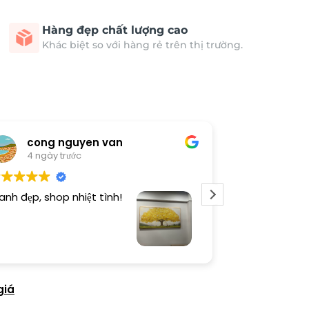
Hàng đẹp chất lượng cao
Khác biệt so với hàng rẻ trên thị trường.
cong nguyen van
Thươn
4 ngày trước
4 ngày 
anh đẹp, shop nhiệt tình!
Dịch vụ chu đá
tình. Sản phẩ
giá