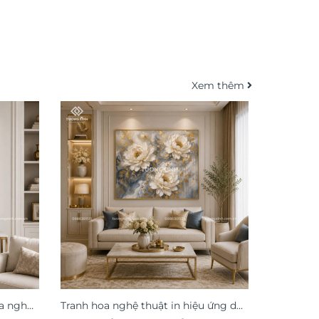
Xem thêm
oa nghệ
Tranh hoa nghệ thuật in hiệu ứng dát
Tranh hoa