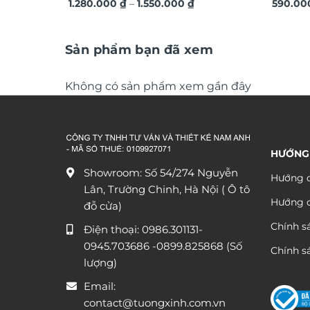
Khoảng
hiện đại TG4543
1.280.000
₫
–
1.550.000
₫
hoa ngh
590.0
giá:
TM329
từ
1.280.000 ₫
đến
Sản phẩm bạn đã xem
1.550.000 ₫
Không có sản phẩm xem gần đây
HƯỚNG
Showroom: Số 54/274 Nguyễn
Hướng d
Lân, Trường Chinh, Hà Nội ( Ô tô
Hướng 
đỗ cửa)
Chính s
Điện thoại:
0986.301131
-
0945.703686
-0899.825868 (Số
Chính sá
lượng)
Email:
contact@tuongxinh.com.vn