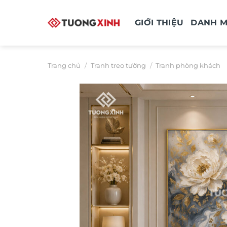
Bỏ
qua
GIỚI THIỆU
DANH 
nội
dung
Trang chủ
/
Tranh treo tường
/
Tranh phòng khách