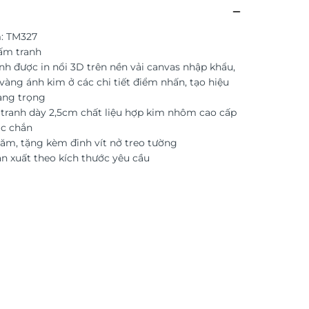
: TM327
tấm tranh
anh được in nổi 3D trên nền vải canvas nhập khẩu,
vàng ánh kim ở các chi tiết điểm nhấn, tạo hiệu
ang trọng
ranh dày 2,5cm chất liệu hợp kim nhôm cao cấp
ắc chắn
ăm, tặng kèm đinh vít nở treo tường
ản xuất theo kích thước yêu cầu