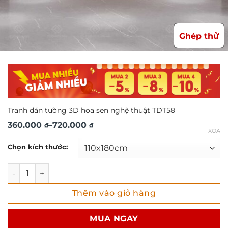
Ghép thử
Tranh dán tường 3D hoa sen nghệ thuật TDT58
Khoảng
360.000
–
720.000
₫
₫
XÓA
giá:
Chọn kích thước:
từ
360.000 ₫
Tranh dán tường 3D hoa sen nghệ thuật TDT58 số lượng
đến
Thêm vào giỏ hàng
720.000 ₫
MUA NGAY