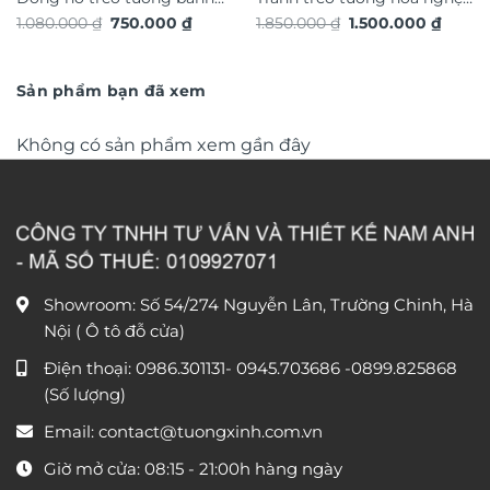
Giá
Giá
Giá
Giá
1.080.000
₫
750.000
₫
1.850.000
₫
1.500.000
₫
răng chuyển động trang trí
thuật in nổi 3D hiệu ứng dát
gốc
hiện
gốc
hiện
nội thất độc đáo sang trọng
là:
tại
vàng TG4931S
là:
tại
1.080.000 ₫.
là:
1.850.000 ₫.
là:
DHA658
750.000 ₫.
1.500.
Sản phẩm bạn đã xem
Không có sản phẩm xem gần đây
Showroom: Số 54/274 Nguyễn Lân, Trường Chinh, Hà
Nội ( Ô tô đỗ cửa)
Điện thoại:
0986.301131
-
0945.703686
-0899.825868
(Số lượng)
Email:
contact@tuongxinh.com.vn
Giờ mở cửa: 08:15 - 21:00h hàng ngày