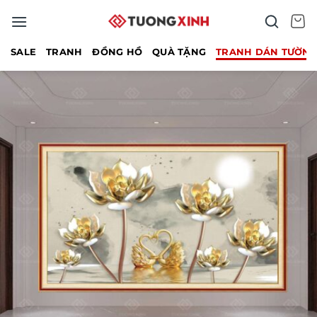
Bỏ
qua
nội
SALE
TRANH
ĐỒNG HỒ
QUÀ TẶNG
TRANH DÁN TƯỜN
dung