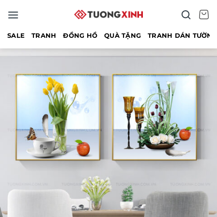
Bỏ
qua
nội
SALE
TRANH
ĐỒNG HỒ
QUÀ TẶNG
TRANH DÁN TƯỜN
dung