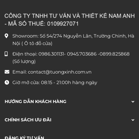
Showroom: Số 54/274 Nguyễn Lân, Trường Chinh, Hà
Nội ( Ô tô đỗ cửa)
Điện thoại:
0986.301131
-
0945.703686
-0899.825868
(Số lượng)
Email:
contact@tuongxinh.com.vn
Giờ mở cửa: 08:15 - 21:00h hàng ngày
HƯỚNG DẪN KHÁCH HÀNG
CHÍNH SÁCH ƯU ĐÃI
ĐĂNG KÝ TƯ VẤN