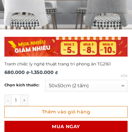
Tranh chiếc ly nghệ thuật trang trí phòng ăn TG2161
Khoảng
680.000
–
1.350.000
₫
₫
XÓA
giá:
Chọn kích thước:
từ
680.000 ₫
Tranh chiếc ly nghệ thuật trang trí phòng ăn TG2161 số lượ
đến
Thêm vào giỏ hàng
1.350.000 ₫
MUA NGAY