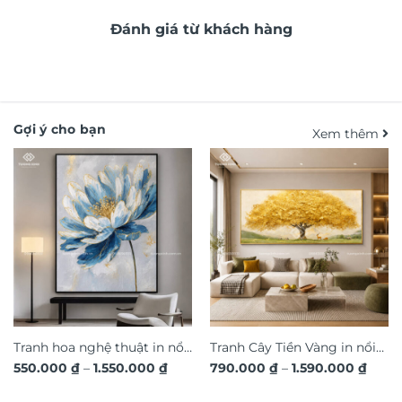
Đánh giá từ khách hàng
Gợi ý cho bạn
Xem thêm
Tranh hoa nghệ thuật in nổi
Tranh Cây Tiền Vàng in nổi
Khoảng
Khoả
550.000
₫
–
1.550.000
₫
790.000
₫
–
1.590.000
₫
3D hiệu ứng dát vàng sang
3D dát vàng ánh kim sang
giá:
giá:
trọng TM011
từ
trọng TM04
từ
550.000 ₫
790.0