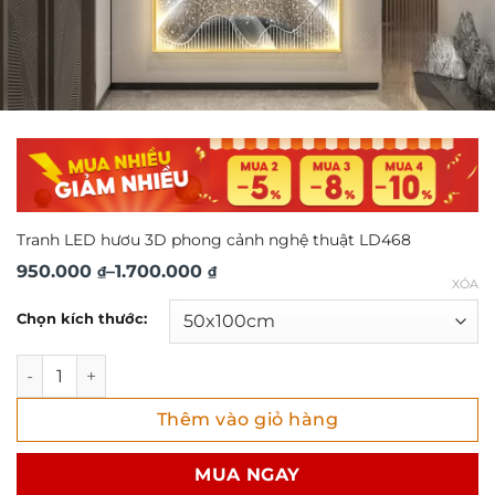
Tranh LED hươu 3D phong cảnh nghệ thuật LD468
Khoảng
950.000
–
1.700.000
₫
₫
XÓA
giá:
Chọn kích thước:
từ
950.000 ₫
Tranh LED hươu 3D phong cảnh nghệ thuật LD468 số lượ
đến
Thêm vào giỏ hàng
1.700.000 ₫
MUA NGAY