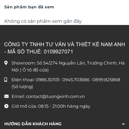
đến
đến
Sản phẩm bạn đã xem
1.550.000 ₫
1.590
Không có sản phẩm xem gần đây
Showroom: Số 54/274 Nguyễn Lân, Trường Chinh, Hà
Nội ( Ô tô đỗ cửa)
Điện thoại:
0986.301131
-
0945.703686
-0899.825868
(Số lượng)
Email:
contact@tuongxinh.com.vn
Giờ mở cửa: 08:15 - 21:00h hàng ngày
HƯỚNG DẪN KHÁCH HÀNG