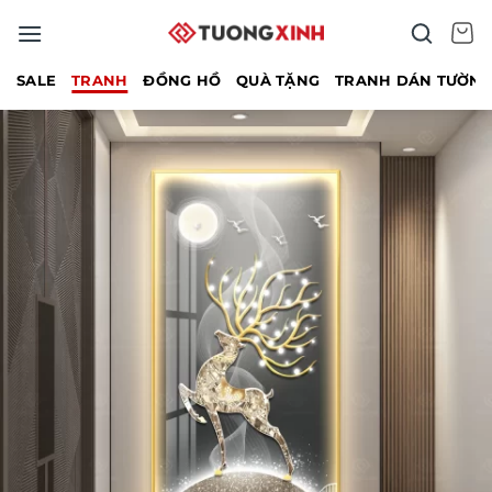
Bỏ
qua
nội
SALE
TRANH
ĐỒNG HỒ
QUÀ TẶNG
TRANH DÁN TƯỜN
dung