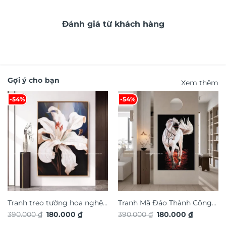
Đánh giá từ khách hàng
Gợi ý cho bạn
Xem thêm
-54%
-54%
Tranh treo tường hoa nghệ
Tranh Mã Đáo Thành Công
Giá
Giá
Giá
Giá
390.000
₫
180.000
₫
390.000
₫
180.000
₫
thuật TG4923S
TG4924S
gốc
hiện
gốc
hiện