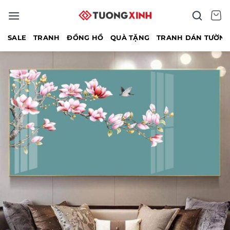
Bỏ
qua
nội
SALE
TRANH
ĐỒNG HỒ
QUÀ TẶNG
TRANH DÁN TƯỜN
dung