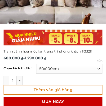
Tranh cành hoa mộc lan trang trí phòng khách TG3211
Khoảng
680.000
–
1.290.000
₫
₫
XÓA
giá:
Chọn kích thước:
từ
680.000 ₫
Tranh cành hoa mộc lan trang trí phòng khách TG3211 số l
đến
Thêm vào giỏ hàng
1.290.000 ₫
MUA NGAY