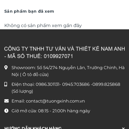
là:
tại
là:
tại
390.000 ₫.
là:
390.000 ₫.
là:
180.000 ₫.
180.000 ₫
Sản phẩm bạn đã xem
Không có sản phẩm xem gần đây
Showroom: Số 54/274 Nguyễn Lân, Trường Chinh, Hà
Nội ( Ô tô đỗ cửa)
Điện thoại:
0986.301131
-
0945.703686
-0899.825868
(Số lượng)
Email:
contact@tuongxinh.com.vn
Giờ mở cửa: 08:15 - 21:00h hàng ngày
HƯỚNG DẪN KHÁCH HÀNG