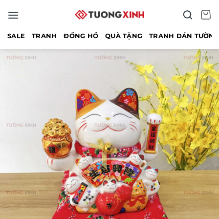
Bỏ
qua
nội
SALE
TRANH
ĐỒNG HỒ
QUÀ TẶNG
TRANH DÁN TƯỜN
dung