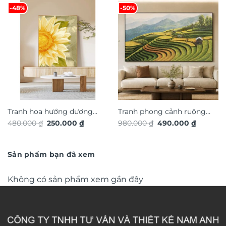
-48%
-50%
Tranh hoa hướng dương
Tranh phong cảnh ruộng
Giá
Giá
Giá
Giá
480.000
₫
250.000
₫
980.000
₫
490.000
₫
nghệ thuật TG4922S
bậc thang TG4919S
gốc
hiện
gốc
hiện
là:
tại
là:
tại
480.000 ₫.
là:
980.000 ₫.
là:
250.000 ₫.
490.000 
Sản phẩm bạn đã xem
Không có sản phẩm xem gần đây