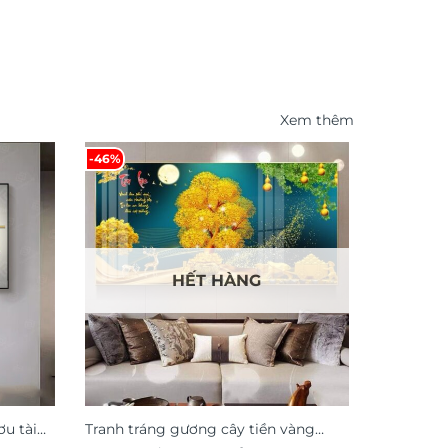
Xem thêm
-46%
HẾT HÀNG
u tài
Tranh tráng gương cây tiền vàng
Tranh hoa