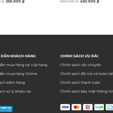
Giá
Giá
Giá
Giá
S
0
₫
250.000
₫
lộc TG4936S
880.000
₫
450.000
₫
gốc
hiện
gốc
hiện
là:
tại
là:
tại
480.000 ₫.
là:
880.000 ₫.
là:
250.000 ₫.
450.000
 DẪN KHÁCH HÀNG
CHÍNH SÁCH ƯU ĐÃI
ẫn mua hàng tại cửa hàng
Chính sách vận chuyển
dẫn mua hàng Online
Chính sách đổi trả và hoàn ti
ách kiểm hàng
Chính sách thanh toán
ch xử lý khiếu nại
Chính sách bảo mật thông ti