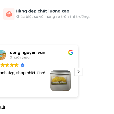
Hàng đẹp chất lượng cao
Khác biệt so với hàng rẻ trên thị trường.
cong nguyen van
Thươn
3 ngày trước
3 ngày 
anh đẹp, shop nhiệt tình!
Dịch vụ chu đá
tình. Sản phẩ
giá