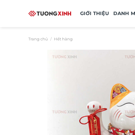
Bỏ
qua
GIỚI THIỆU
DANH 
nội
dung
Trang chủ
/
Hết hàng