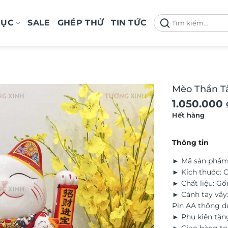
Tìm
MỤC
SALE
GHÉP THỬ
TIN TỨC
kiếm:
Mèo Thần Tà
1.050.000
Hết hàng
Thông tin
► Mã sản phẩm
► Kích thước: 
► Chất liệu: G
► Cánh tay vẫy:
Pin AA thông 
► Phụ kiện tặn