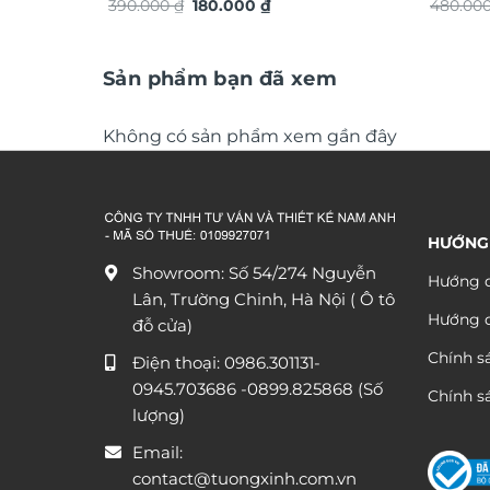
Giá
Giá
390.000
₫
180.000
₫
TG4922
480.00
gốc
hiện
là:
tại
390.000 ₫.
là:
180.000 ₫.
Sản phẩm bạn đã xem
Không có sản phẩm xem gần đây
HƯỚNG
Showroom: Số 54/274 Nguyễn
Hướng d
Lân, Trường Chinh, Hà Nội ( Ô tô
Hướng 
đỗ cửa)
Chính s
Điện thoại:
0986.301131
-
0945.703686
-0899.825868 (Số
Chính sá
lượng)
Email:
contact@tuongxinh.com.vn