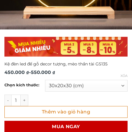
Kệ đèn led đế gỗ decor tượng, mèo thần tài GS135
Khoảng
450.000
–
550.000
₫
₫
XÓA
giá:
Chọn kích thước:
từ
450.000 ₫
Kệ đèn led đế gỗ decor tượng, mèo thần tài GS135 số lượn
đến
Thêm vào giỏ hàng
550.000 ₫
MUA NGAY