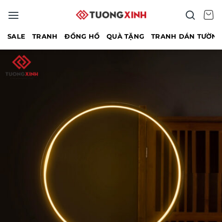
Bỏ
qua
nội
SALE
TRANH
ĐỒNG HỒ
QUÀ TẶNG
TRANH DÁN TƯỜN
dung