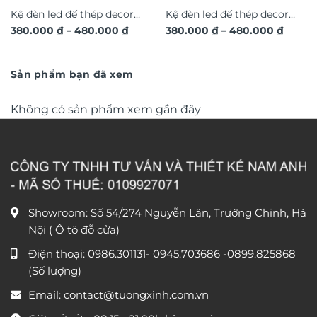
Kệ đèn led đế thép decor
Kệ đèn led đế thép decor
Khoảng
Khoản
380.000
₫
–
480.000
₫
380.000
₫
–
480.000
₫
tượng, mèo thần tài GS140
tượng, mèo thần tài GS139
giá:
giá:
từ
từ
380.000 ₫
380.00
đến
đến
Sản phẩm bạn đã xem
480.000 ₫
480.00
Không có sản phẩm xem gần đây
Showroom: Số 54/274 Nguyễn Lân, Trường Chinh, Hà
Nội ( Ô tô đỗ cửa)
Điện thoại:
0986.301131
-
0945.703686
-0899.825868
(Số lượng)
Email:
contact@tuongxinh.com.vn