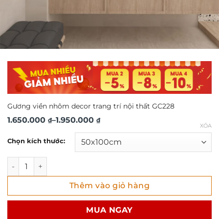
Gương viền nhôm decor trang trí nội thất GC228
Khoảng
1.650.000
–
1.950.000
₫
₫
XÓA
giá:
Chọn kích thước:
từ
1.650.000 ₫
Gương viền nhôm decor trang trí nội thất GC228 số lượng
đến
Thêm vào giỏ hàng
1.950.000 ₫
MUA NGAY