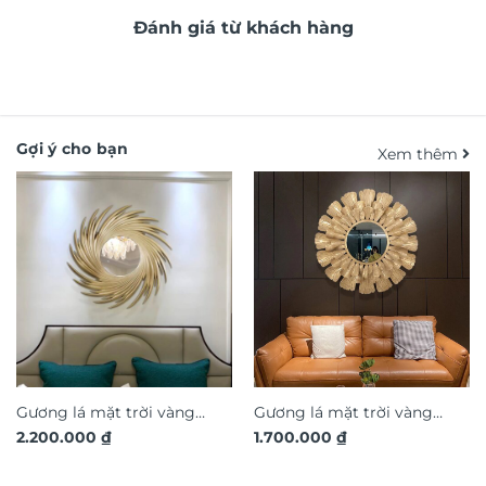
Đánh giá từ khách hàng
Gợi ý cho bạn
Xem thêm
Gương lá mặt trời vàng
Gương lá mặt trời vàng
2.200.000
₫
1.700.000
₫
decor trang trí treo tường
decor trang trí treo tường
TX820
TX792