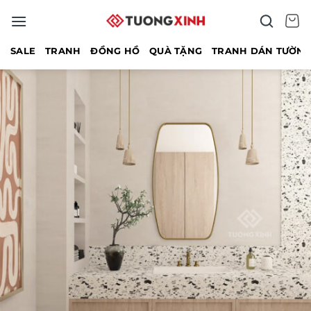
Bỏ
qua
nội
SALE
TRANH
ĐỒNG HỒ
QUÀ TẶNG
TRANH DÁN TƯỜN
dung