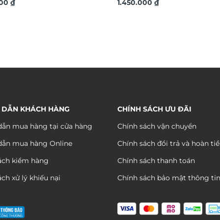
o tường TX792
000
₫
đẹp sang trọng TX684
1.450.000
₫
 DẪN KHÁCH HÀNG
CHÍNH SÁCH ƯU ĐÃI
ẫn mua hàng tại cửa hàng
Chính sách vận chuyển
dẫn mua hàng Online
Chính sách đổi trả và hoàn ti
ách kiểm hàng
Chính sách thanh toán
ch xử lý khiếu nại
Chính sách bảo mật thông ti