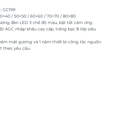
: GC199
0×40 / 50×50 / 60×60 / 70×70 / 80×80
ương đèn LED 3 chế độ màu, bật tắt cảm ứng
ỉ AGC nhập khẩu cao cấp, tráng bạc 8 lớp siêu
năm mặt gương và 1 năm thiết bị công tắc nguồn.
t theo yêu cầu.