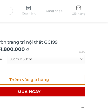
Đăng nhập
Cửa hàng
Giỏ hàng
òn trang trí nội thất GC199
–
1.800.000
₫
XÓA
c:
trang trí nội thất GC199 số lượng
Thêm vào giỏ hàng
₫
MUA NGAY