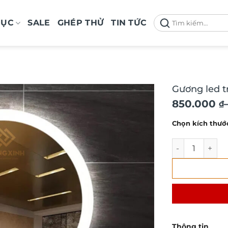
Tìm
MỤC
SALE
GHÉP THỬ
TIN TỨC
kiếm:
Gương led tr
Khoảng
850.000
₫
giá:
Chọn kích thướ
từ
850.000 ₫
Gương led tròn 
đến
1.800.000 
Thông tin