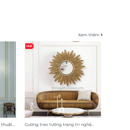
Xem thêm
-22%
Mới
 thuật
Gương treo tường trang trí nghệ
Gương dec