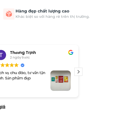
Hàng đẹp chất lượng cao
Khác biệt so với hàng rẻ trên thị trường.
Thương Trịnh
T&C C
2 ngày trước
3 ngày 
ch vụ chu đáo, tư vấn tận
Tranh quá đẹp
nh. Sản phẩm đẹp
giá