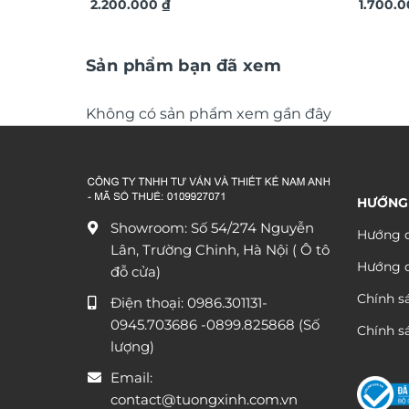
trí treo tường TX820
2.200.000
₫
trí tre
1.700.
Sản phẩm bạn đã xem
Không có sản phẩm xem gần đây
HƯỚNG
Showroom: Số 54/274 Nguyễn
Hướng d
Lân, Trường Chinh, Hà Nội ( Ô tô
Hướng 
đỗ cửa)
Chính s
Điện thoại:
0986.301131
-
0945.703686
-0899.825868 (Số
Chính sá
lượng)
Email:
contact@tuongxinh.com.vn