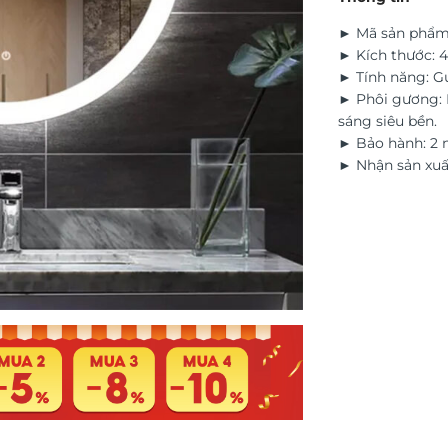
► Mã sản phẩm
► Kích thước: 4
► Tính năng: G
► Phôi gương: B
sáng siêu bền.
► Bảo hành: 2 
► Nhận sản xuấ