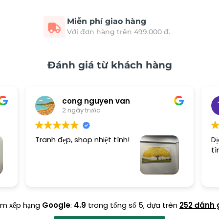
Miễn phí giao hàng
Với đơn hàng trên 499.000 đ.
Đánh giá từ khách hàng
cong nguyen van
2 ngày trước
Tranh đẹp, shop nhiệt tình!
Dị
tì
ểm xếp hạng
Google
:
4.9
trong tổng số 5,
dựa trên
252 đánh 