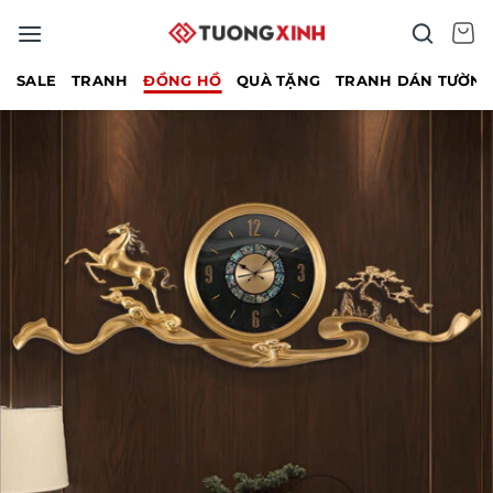
Bỏ
qua
nội
SALE
TRANH
ĐỒNG HỒ
QUÀ TẶNG
TRANH DÁN TƯỜN
dung