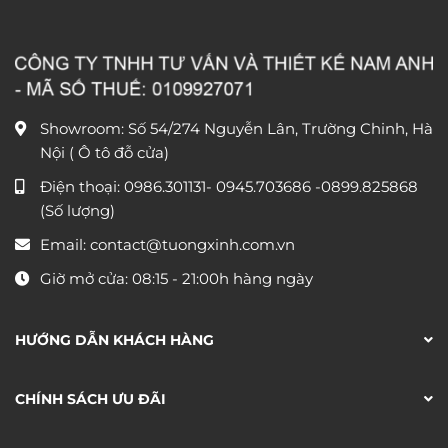
Showroom: Số 54/274 Nguyễn Lân, Trường Chinh, Hà
Nội ( Ô tô đỗ cửa)
Điện thoại:
0986.301131
-
0945.703686
-0899.825868
(Số lượng)
Email:
contact@tuongxinh.com.vn
Giờ mở cửa: 08:15 - 21:00h hàng ngày
HƯỚNG DẪN KHÁCH HÀNG
CHÍNH SÁCH ƯU ĐÃI