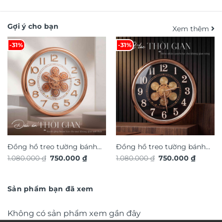
Gợi ý cho bạn
Xem thêm
-31%
-31%
Đồng hồ treo tường bánh
Đồng hồ treo tường bánh
Giá
Giá
Giá
Giá
1.080.000
₫
750.000
₫
1.080.000
₫
750.000
₫
răng chuyển động trang trí
răng chuyển động trang trí
gốc
hiện
gốc
hiện
nội thất độc đáo sang trọng
là:
tại
nội thất độc đáo sang trọng
là:
tại
1.080.000 ₫.
là:
1.080.000 ₫.
là:
DHA658
DHA656
750.000 ₫.
750.000
Sản phẩm bạn đã xem
Không có sản phẩm xem gần đây