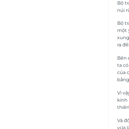
Bộ t
núi r
Bộ t
một ý
xung
ra đế
Bên 
ta c
của c
bằng
Vì v
kính 
thiê
Và đ
vừa l