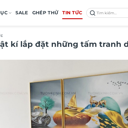
Tìm
MỤC
SALE
GHÉP THỬ
TIN TỨC
kiếm:
ỨC
ật kí lắp đặt những tấm tranh 