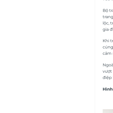
Bộ
t
tran
lộc,
gia 
Khi 
cúng
cảm 
Ngoài
vượt
điệp 
Hình