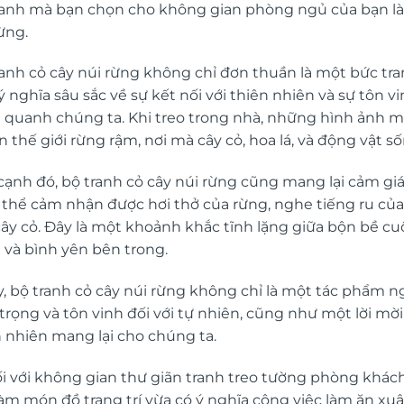
ranh mà bạn chọn cho không gian phòng ngủ của bạn l
ừng.
ranh cỏ cây núi rừng không chỉ đơn thuần là một bức tr
 nghĩa sâu sắc về sự kết nối với thiên nhiên và sự tôn vi
 quanh chúng ta. Khi treo trong nhà, những hình ảnh m
n thế giới rừng rậm, nơi mà cây cỏ, hoa lá, và động vật 
cạnh đó, bộ tranh cỏ cây núi rừng cũng mang lại cảm giá
ó thể cảm nhận được hơi thở của rừng, nghe tiếng ru củ
ây cỏ. Đây là một khoảnh khắc tĩnh lặng giữa bộn bề cuộc
 và bình yên bên trong.
ậy, bộ tranh cỏ cây núi rừng không chỉ là một tác phẩm 
trọng và tôn vinh đối với tự nhiên, cũng như một lời mờ
n nhiên mang lại cho chúng ta.
ối với không gian thư giãn
tranh treo tường phòng khác
àm món đồ trang trí vừa có ý nghĩa công việc làm ăn xuâ