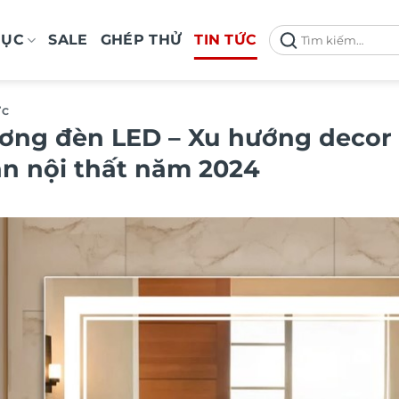
Tìm
MỤC
SALE
GHÉP THỬ
TIN TỨC
kiếm:
ỨC
ơng đèn LED – Xu hướng decor
an nội thất năm 2024