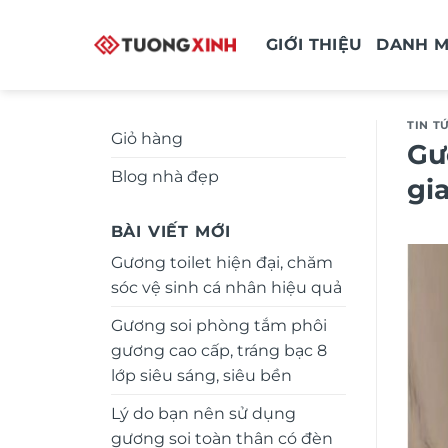
Bỏ
qua
GIỚI THIỆU
DANH 
nội
dung
TIN T
Giỏ hàng
Gư
Blog nhà đẹp
gi
BÀI VIẾT MỚI
Gương toilet hiện đại, chăm
sóc vệ sinh cá nhân hiệu quả
Gương soi phòng tắm phôi
gương cao cấp, tráng bạc 8
lớp siêu sáng, siêu bền
Lý do bạn nên sử dụng
gương soi toàn thân có đèn