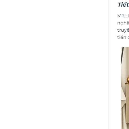
Tiế
Một 
nghi
truy
tiền