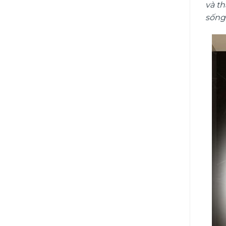
và t
sống