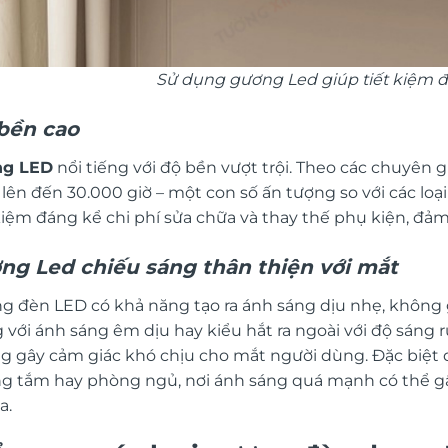
Sử dụng gương Led giúp tiết kiệm 
bền cao
ng LED
nổi tiếng với độ bền vượt trội. Theo các chuyên 
 lên đến 30.000 giờ – một con số ấn tượng so với các lo
 kiệm đáng kể chi phí sửa chữa và thay thế phụ kiện, đả
ng Led chiếu sáng thân thiện với mắt
g đèn LED có khả năng tạo ra ánh sáng dịu nhẹ, không g
 với ánh sáng êm dịu hay kiểu hắt ra ngoài với độ sáng r
g gây cảm giác khó chịu cho mắt người dùng. Đặc biệt 
g tắm hay phòng ngủ, nơi ánh sáng quá mạnh có thể g
a.