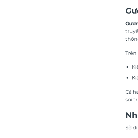
Gư
Gươn
truy
thốn
Trên
Ki
Ki
Cả h
soi t
Nh
Sở d