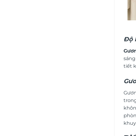
Độ 
Gươ
sáng
tiết
Gươ
Gươn
trong
khôn
phòn
khuy