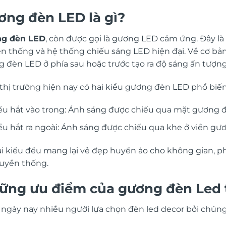
ơng đèn LED là gì?
g đèn LED
, còn được gọi là gương LED cảm ứng. Đây l
ền thống và hệ thống chiếu sáng LED hiện đại. Về cơ bả
g đèn LED ở phía sau hoặc trước tạo ra độ sáng ấn tượ
 thị trường hiện nay có hai kiểu gương đèn LED phổ biến
ểu hắt vào trong: Ánh sáng được chiếu qua mặt gương đ
ểu hắt ra ngoài: Ánh sáng được chiếu qua khe ở viền gư
ai kiểu đều mang lại vẻ đẹp huyền ảo cho không gian, 
ruyền thống.
ững ưu điểm của gương đèn Led t
ĩ ngày nay nhiều người lựa chọn đèn led decor bởi chún