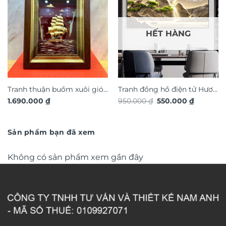
HẾT HÀNG
Tranh thuận buồm xuôi gió
Tranh đồng hồ điện tử Hươu
Giá
Giá
1.690.000
₫
950.000
₫
550.000
₫
quà tặng cao cấp TDV19
Tài Lộc TG4925S
gốc
hiện
là:
tại
950.000 ₫.
là:
550.000 ₫
Sản phẩm bạn đã xem
Không có sản phẩm xem gần đây