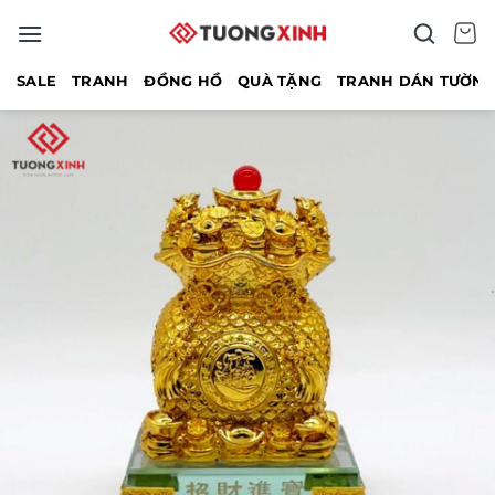
Bỏ
qua
nội
SALE
TRANH
ĐỒNG HỒ
QUÀ TẶNG
TRANH DÁN TƯỜN
dung